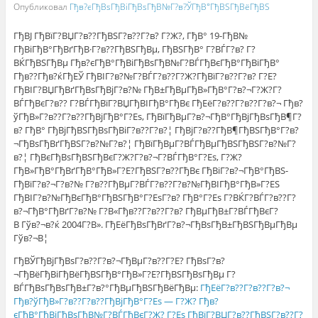
Опубликовал
Гђв?єГђВѕГђВіГђВѕГђВ№Г?в?ЎГђВ°ГђВЅГђВёГђВЅ
ГђВЈ ГђВїГ?ВЏГ?в??ГђВЅГ?в??Г?в? Г?Ж?, ГђВ° 19-ГђВ№
ГђВіГђВ°ГђВґГђВ·Г?в??ГђВЅГђВµ, ГђВЅГђВ° Г?ВЃГ?в? Г?
ВЌГђВЅГђВµ Гђв?єГђВ°ГђВіГђВѕГђВ№Г?ВЃГђВєГђВ°ГђВіГђВ°
Гђв??Гђв?ќГђЕЎ ГђВІГ?в?№Г?ВЃГ?в??Г?Ж?ГђВїГ?в??Г?в? Г?Е?
ГђВІГ?ВЏГђВґГђВѕГђВјГ?в?№ ГђВ±ГђВµГђВ»ГђВ°Г?в?¬Г?Ж?Г?
ВЃГђВєГ?в?? Г?ВЃГђВїГ?ВЏГђВІГђВ°ГђВє ГђЕёГ?в??Г?в??Г?в?¬ Гђв?
ўГђВ»Г?в??Г?в??ГђВјГђВ°Г?Еѕ, ГђВїГђВµГ?в?¬ГђВ°ГђВјГђВѕГђВ¶Г?
в? ГђВ° ГђВјГђВЅГђВѕГђВіГ?в??Г?в?¦ ГђВјГ?в??ГђВ¶ГђВЅГђВ°Г?в?
¬ГђВѕГђВґГђВЅГ?в?№Г?в?¦ ГђВїГђВµГ?ВЃГђВµГђВЅГђВЅГ?в?№Г?
в?¦ ГђВєГђВѕГђВЅГђВєГ?Ж?Г?в?¬Г?ВЃГђВ°Г?Еѕ, Г?Ж?
ГђВ»ГђВ°ГђВґГђВ°ГђВ»Г?Е?ГђВЅГ?в??ГђВє ГђВіГ?в?¬ГђВ°ГђВЅ-
ГђВїГ?в?¬Г?в?№ Г?в??ГђВµГ?ВЃГ?в??Г?в?№ГђВІГђВ°ГђВ»Г?ЕЅ
ГђВІГ?в?№ГђВєГђВ°ГђВЅГђВ°Г?ЕѕГ?в? ГђВ°Г?Еѕ Г?ВЌГ?ВЃГ?в??Г?
в?¬ГђВ°ГђВґГ?в?№ Г?В«Гђв??Г?в??Г?в? ГђВµГђВ±Г?ВЃГђВєГ?
В Гўв?¬в?ќ 2004Г?В». ГђЕёГђВѕГђВґГ?в?¬ГђВѕГђВ±ГђВЅГђВµГђВµ
Гўв?¬В¦
ГђВЎГђВјГђВѕГ?в??Г?в?¬ГђВµГ?в??Г?Е? ГђВѕГ?в?
¬ГђВёГђВіГђВёГђВЅГђВ°ГђВ»Г?Е?ГђВЅГђВѕГђВµ Г?
ВЃГђВѕГђВѕГђВ±Г?в?°ГђВµГђВЅГђВёГђВµ:
ГђЕёГ?в??Г?в??Г?в?¬
Гђв?ўГђВ»Г?в??Г?в??ГђВјГђВ°Г?Еѕ — Г?Ж? Гђв?
єГђВ°ГђВіГђВѕГђВ№Г?ВЃГђВєГ?Ж? Г?Еѕ ГђВїГ?ВЏГ?в??ГђВЅГ?в??Г?