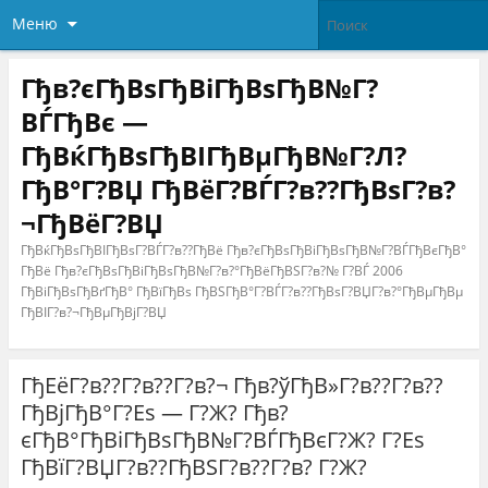
Меню
Гђв?єГђВѕГђВіГђВѕГђВ№Г?
ВЃГђВє —
ГђВќГђВѕГђВІГђВµГђВ№Г?Л?
ГђВ°Г?ВЏ ГђВёГ?ВЃГ?в??ГђВѕГ?в?
¬ГђВёГ?ВЏ
ГђВќГђВѕГђВІГђВѕГ?ВЃГ?в??ГђВё Гђв?єГђВѕГђВіГђВѕГђВ№Г?ВЃГђВєГђВ°
ГђВё Гђв?єГђВѕГђВіГђВѕГђВ№Г?в?°ГђВёГђВЅГ?в?№ Г?ВЃ 2006
ГђВіГђВѕГђВґГђВ° ГђВїГђВѕ ГђВЅГђВ°Г?ВЃГ?в??ГђВѕГ?ВЏГ?в?°ГђВµГђВµ
ГђВІГ?в?¬ГђВµГђВјГ?ВЏ
ГђЕёГ?в??Г?в??Г?в?¬ Гђв?ўГђВ»Г?в??Г?в??
ГђВјГђВ°Г?Еѕ — Г?Ж? Гђв?
єГђВ°ГђВіГђВѕГђВ№Г?ВЃГђВєГ?Ж? Г?Еѕ
ГђВїГ?ВЏГ?в??ГђВЅГ?в??Г?в? Г?Ж?