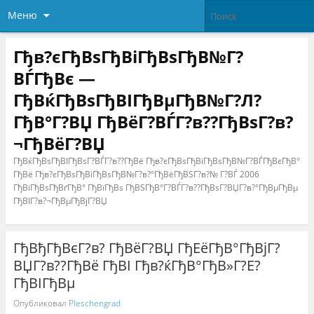
Меню
Гђв?єГђВѕГђВіГђВѕГђВ№Г?
ВЃГђВє —
ГђВќГђВѕГђВІГђВµГђВ№Г?Л?
ГђВ°Г?ВЏ ГђВёГ?ВЃГ?в??ГђВѕГ?в?
¬ГђВёГ?ВЏ
ГђВќГђВѕГђВІГђВѕГ?ВЃГ?в??ГђВё Гђв?єГђВѕГђВіГђВѕГђВ№Г?ВЃГђВєГђВ°
ГђВё Гђв?єГђВѕГђВіГђВѕГђВ№Г?в?°ГђВёГђВЅГ?в?№ Г?ВЃ 2006
ГђВіГђВѕГђВґГђВ° ГђВїГђВѕ ГђВЅГђВ°Г?ВЃГ?в??ГђВѕГ?ВЏГ?в?°ГђВµГђВµ
ГђВІГ?в?¬ГђВµГђВјГ?ВЏ
ГђВђГђВєГ?в? ГђВёГ?ВЏ ГђЕёГђВ°ГђВјГ?
ВЏГ?в??ГђВё ГђВІ Гђв?ќГђВ°ГђВ»Г?Е?
ГђВІГђВµ
Опубликовал
Pleschengrad