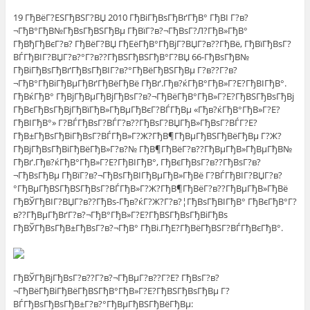
19 ГђВёГ?ЕЅГђВЅГ?ВЏ 2010 ГђВіГђВѕГђВґГђВ° ГђВІ Г?в?
¬ГђВ°ГђВ№ГђВѕГђВЅГђВµ ГђВїГ?в?¬ГђВѕГ?Л?ГђВ»ГђВ°
ГђВђГђВєГ?в? ГђВёГ?ВЏ ГђЕёГђВ°ГђВјГ?ВЏГ?в??ГђВё, ГђВїГђВѕГ?
ВЃГђВІГ?ВЏГ?в?°Г?в??ГђВЅГђВЅГђВ°Г?ВЏ 66-ГђВѕГђВ№
ГђВіГђВѕГђВґГђВѕГђВІГ?в?°ГђВёГђВЅГђВµ Г?в??Г?в?
¬ГђВ°ГђВіГђВµГђВґГђВёГђВё ГђВґ.Гђв?ќГђВ°ГђВ»Г?Е?ГђВІГђВ°.
ГђВќГђВ° ГђВјГђВµГђВјГђВѕГ?в?¬ГђВёГђВ°ГђВ»Г?Е?ГђВЅГђВѕГђВј
ГђВєГђВѕГђВјГђВїГђВ»ГђВµГђВєГ?ВЃГђВµ «Гђв?ќГђВ°ГђВ»Г?Е?
ГђВІГђВ°» Г?ВЃГђВѕГ?ВЃГ?в??ГђВѕГ?ВЏГђВ»ГђВѕГ?ВЃГ?Е?
ГђВ±ГђВѕГђВіГђВѕГ?ВЃГђВ»Г?Ж?ГђВ¶ГђВµГђВЅГђВёГђВµ Г?Ж?
ГђВјГђВѕГђВіГђВёГђВ»Г?в?№ ГђВ¶ГђВёГ?в??ГђВµГђВ»ГђВµГђВ№
ГђВґ.Гђв?ќГђВ°ГђВ»Г?Е?ГђВІГђВ°, ГђВєГђВѕГ?в??ГђВѕГ?в?
¬ГђВѕГђВµ ГђВїГ?в?¬ГђВѕГђВІГђВµГђВ»ГђВё Г?ВЃГђВІГ?ВЏГ?в?
°ГђВµГђВЅГђВЅГђВѕГ?ВЃГђВ»Г?Ж?ГђВ¶ГђВёГ?в??ГђВµГђВ»ГђВё
ГђВЎГђВІГ?ВЏГ?в??ГђВѕ-Гђв?ќГ?Ж?Г?в?¦ГђВѕГђВІГђВ° ГђВєГђВ°Г?
в??ГђВµГђВґГ?в?¬ГђВ°ГђВ»Г?Е?ГђВЅГђВѕГђВіГђВѕ
ГђВЎГђВѕГђВ±ГђВѕГ?в?¬ГђВ° ГђВі.ГђЕ?ГђВёГђВЅГ?ВЃГђВєГђВ°.
ГђВЎГђВјГђВѕГ?в??Г?в?¬ГђВµГ?в??Г?Е? ГђВѕГ?в?
¬ГђВёГђВіГђВёГђВЅГђВ°ГђВ»Г?Е?ГђВЅГђВѕГђВµ Г?
ВЃГђВѕГђВѕГђВ±Г?в?°ГђВµГђВЅГђВёГђВµ: