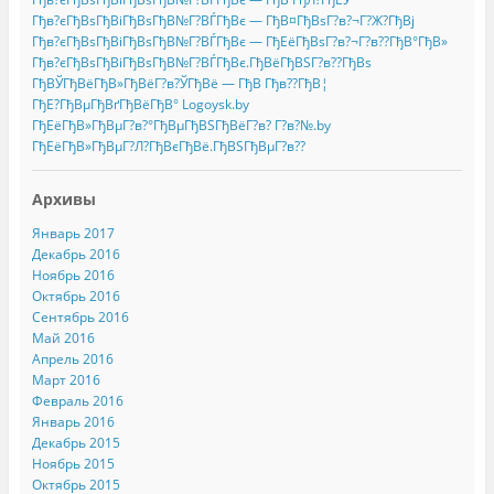
Гђв?єГђВѕГђВіГђВѕГђВ№Г?ВЃГђВє — ГђВ¤ГђВѕГ?в?¬Г?Ж?ГђВј
Гђв?єГђВѕГђВіГђВѕГђВ№Г?ВЃГђВє — ГђЕёГђВѕГ?в?¬Г?в??ГђВ°ГђВ»
Гђв?єГђВѕГђВіГђВѕГђВ№Г?ВЃГђВє.ГђВёГђВЅГ?в??ГђВѕ
ГђВЎГђВёГђВ»ГђВёГ?в?ЎГђВё — ГђВ Гђв??ГђВ¦
ГђЕ?ГђВµГђВґГђВёГђВ° Logoysk.by
ГђЕёГђВ»ГђВµГ?в?°ГђВµГђВЅГђВёГ?в? Г?в?№.by
ГђЕёГђВ»ГђВµГ?Л?ГђВєГђВё.ГђВЅГђВµГ?в??
Архивы
Январь 2017
Декабрь 2016
Ноябрь 2016
Октябрь 2016
Сентябрь 2016
Май 2016
Апрель 2016
Март 2016
Февраль 2016
Январь 2016
Декабрь 2015
Ноябрь 2015
Октябрь 2015