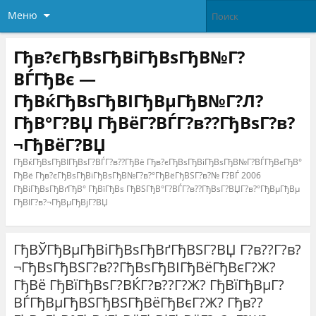
Меню
Гђв?єГђВѕГђВіГђВѕГђВ№Г?
ВЃГђВє —
ГђВќГђВѕГђВІГђВµГђВ№Г?Л?
ГђВ°Г?ВЏ ГђВёГ?ВЃГ?в??ГђВѕГ?в?
¬ГђВёГ?ВЏ
ГђВќГђВѕГђВІГђВѕГ?ВЃГ?в??ГђВё Гђв?єГђВѕГђВіГђВѕГђВ№Г?ВЃГђВєГђВ°
ГђВё Гђв?єГђВѕГђВіГђВѕГђВ№Г?в?°ГђВёГђВЅГ?в?№ Г?ВЃ 2006
ГђВіГђВѕГђВґГђВ° ГђВїГђВѕ ГђВЅГђВ°Г?ВЃГ?в??ГђВѕГ?ВЏГ?в?°ГђВµГђВµ
ГђВІГ?в?¬ГђВµГђВјГ?ВЏ
ГђВЎГђВµГђВіГђВѕГђВґГђВЅГ?ВЏ Г?в??Г?в?
¬ГђВѕГђВЅГ?в??ГђВѕГђВІГђВёГђВєГ?Ж?
ГђВё ГђВїГђВѕГ?ВЌГ?в??Г?Ж? ГђВїГђВµГ?
ВЃГђВµГђВЅГђВЅГђВёГђВєГ?Ж? Гђв??