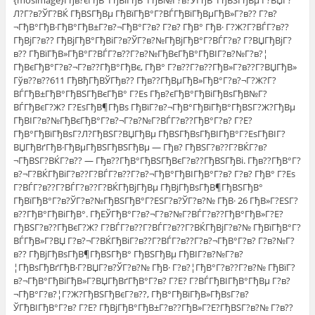
{mosimage}Гђв?єГђВ°ГђВіГђВ°ГђВ№Г?в?ЎГђВ°ГђВЅГђВµ Г?ВЏГ?
Л?Г?в?ЎГ?ВЌ ГђВЅГђВµ ГђВїГђВ°Г?ВЃГђВїГђВµГђВ»Г?в?? Г?в?
¬ГђВ°ГђВ·ГђВ°ГђВ±Г?в?¬ГђВ°Г?в? Г?в? ГђВ° ГђВ· Г?Ж?Г?ВЃГ?в??
ГђВјГ?в?? ГђВјГђВ°ГђВіГ?в?ЎГ?в?№ГђВјГђВ°Г?ВЃГ?в? Г?ВЏГђВјГ?
в?? ГђВїГђВ»ГђВ°Г?ВЃГ?в??Г?в?№ГђВєГђВ°ГђВІГ?в?№Г?в?¦
ГђВєГђВ°Г?в?¬Г?в??ГђВ°ГђВє, ГђВ° Г?в??Г?в??ГђВ»Г?в??Г?ВЏГђВ»
Гўв??в??611 ГђВђГђВЎГђв?? Гђв??ГђВµГђВ»ГђВ°Г?в?¬Г?Ж?Г?
ВЃГђВ±ГђВ°ГђВЅГђВєГђВ° Г?Еѕ Гђв?єГђВ°ГђВіГђВѕГђВ№Г?
ВЃГђВєГ?Ж? Г?ЕѕГђВ¶ГђВѕ ГђВїГ?в?¬ГђВ°ГђВїГђВ°ГђВЅГ?Ж?ГђВµ
ГђВІГ?в?№ГђВєГђВ°Г?в?¬Г?в?№Г?ВЃГ?в??ГђВ°Г?в? Г?Е?
ГђВ°ГђВїГђВѕГ?Л?ГђВЅГ?ВЏГђВµ ГђВЅГђВѕГђВІГђВ°Г?ЕѕГђВІГ?
ВЏГђВґГђВ·ГђВµГђВЅГђВЅГђВµ — Гђв? ГђВЅГ?в??Г?ВЌГ?в?
¬ГђВЅГ?ВЌГ?в?? — Гђв??ГђВ°ГђВЅГђВєГ?в??ГђВЅГђВі. Гђв??ГђВ°Г?
в?¬Г?ВЌГђВіГ?в??Г?ВЃГ?в??Г?в?¬ГђВ°ГђВІГђВ°Г?в? Г?в? ГђВ° Г?Еѕ
Г?ВЃГ?в??Г?ВЃГ?в??Г?ВЌГђВјГђВµ ГђВјГђВѕГђВ¶ГђВЅГђВ°
ГђВїГђВ°Г?в?ЎГ?в?№ГђВЅГђВ°Г?ЕЅГ?в?ЎГ?в?№ ГђВ· 26 ГђВ»Г?ЕЅГ?
в??ГђВ°ГђВіГђВ°. ГђЕЎГђВ°Г?в?¬Г?в?№Г?ВЃГ?в??ГђВ°ГђВ»Г?Е?
ГђВЅГ?в??ГђВєГ?Ж? Г?ВЃГ?в??Г?ВЃГ?в??Г?ВЌГђВјГ?в?№ ГђВїГђВ°Г?
ВЃГђВ»Г?ВЏ Г?в?¬Г?ВЌГђВіГ?в??Г?ВЃГ?в??Г?в?¬ГђВ°Г?в? Г?в?№Г?
в?? ГђВјГђВѕГђВ¶ГђВЅГђВ° ГђВЅГђВµ ГђВІГ?в?№Г?в?
¦ГђВѕГђВґГђВ·Г?ВЏГ?в?ЎГ?в?№ ГђВ· Г?в?¦ГђВ°Г?в??Г?в?№ ГђВїГ?
в?¬ГђВ°ГђВіГђВ»Г?ВЏГђВґГђВ°Г?в? Г?Е? Г?ВЃГђВІГђВ°ГђВµ Г?в?
¬ГђВ°Г?в?¦Г?Ж?ГђВЅГђВєГ?в??, ГђВ°ГђВїГђВ»ГђВѕГ?в?
ЎГђВІГђВ°Г?в? Г?Е? ГђВјГђВ°ГђВ±Г?в??ГђВ»Г?Е?ГђВЅГ?в?№ Г?в??