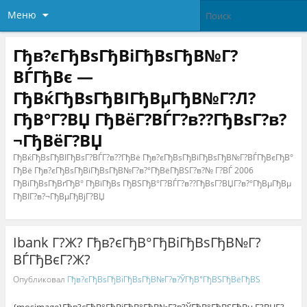
Меню
Гђв?єГђВѕГђВіГђВѕГђВ№Г?
ВЃГђВє —
ГђВќГђВѕГђВІГђВµГђВ№Г?Л?
ГђВ°Г?ВЏ ГђВёГ?ВЃГ?в??ГђВѕГ?в?
¬ГђВёГ?ВЏ
ГђВќГђВѕГђВІГђВѕГ?ВЃГ?в??ГђВё Гђв?єГђВѕГђВіГђВѕГђВ№Г?ВЃГђВєГђВ°
ГђВё Гђв?єГђВѕГђВіГђВѕГђВ№Г?в?°ГђВёГђВЅГ?в?№ Г?ВЃ 2006
ГђВіГђВѕГђВґГђВ° ГђВїГђВѕ ГђВЅГђВ°Г?ВЃГ?в??ГђВѕГ?ВЏГ?в?°ГђВµГђВµ
ГђВІГ?в?¬ГђВµГђВјГ?ВЏ
Ibank Г?Ж? Гђв?єГђВ°ГђВіГђВѕГђВ№Г?
ВЃГђВєГ?Ж?
Опубликовал
Гђв?єГђВѕГђВіГђВѕГђВ№Г?в?ЎГђВ°ГђВЅГђВёГђВЅ