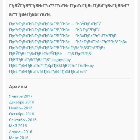
ГђВЎГђВ°ГђВ№Г?в??Г?в?№ Гђв?єГђВѕГђВіГђВѕГђВ№Г?
в?°ГђВёГђВЅГ?в?№
Гђв?єГђВѕГђВіГђВѕГђВ№Г?ВЃГђВє — ГђВЎГђЕѕГђЕЎ
Гђв?єГђВѕГђВіГђВѕГђВ№Г?ВЃГђВє — ГђВ ГђЛ?ГђЕЎ
Гђв?єГђВѕГђВіГђВѕГђВ№Г?ВЃГђВє — ГђВ¤ГђВѕГ?в?¬Г?Ж?ГђВј
Гђв?єГђВѕГђВіГђВѕГђВ№Г?ВЃГђВє — ГђЕёГђВѕГ?в?¬Г?в??ГђВ°ГђВ»
Гђв?єГђВѕГђВіГђВѕГђВ№Г?ВЃГђВє.ГђВёГђВЅГ?в??ГђВѕ
ГђВЎГђВёГђВ»ГђВёГ?в?ЎГђВё — ГђВ Гђв??ГђВ¦
ГђЕ?ГђВµГђВґГђВёГђВ° Logoysk.by
ГђЕёГђВ»ГђВµГ?в?°ГђВµГђВЅГђВёГ?в? Г?в?№.by
ГђЕёГђВ»ГђВµГ?Л?ГђВєГђВё.ГђВЅГђВµГ?в??
Архивы
Январь 2017
Декабрь 2016
Ноябрь 2016
Октябрь 2016
Сентябрь 2016
Май 2016
Апрель 2016
Март 2016