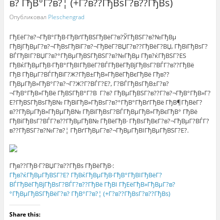
в? ГђВ°Г?в?¦ (+Г?в??ГђВѕГ?в??ГђВѕ)
Опубликовал
Pleschengrad
ГђЕёГ?в?¬ГђВ°ГђВ·ГђВґГђВЅГђВёГ?в?ЎГђВЅГ?в?№ГђВµ
ГђВјГђВµГ?в?¬ГђВѕГђВїГ?в?¬ГђВёГ?ВЏГ?в??ГђВёГ?ВЏ, ГђВїГђВѕГ?
ВЃГђВІГ?ВЏГ?в?°ГђВµГђВЅГђВЅГ?в?№ГђВµ Гђв?ќГђВЅГ?ЕЅ
ГђВќГђВµГђВ·ГђВ°ГђВІГђВёГ?ВЃГђВёГђВјГђВѕГ?ВЃГ?в??ГђВё
ГђВ ГђВµГ?ВЃГђВїГ?Ж?ГђВ±ГђВ»ГђВёГђВєГђВё Гђв??
ГђВµГђВ»ГђВ°Г?в?¬Г?Ж?Г?ВЃГ?Е?, Г?ВЃГђВѕГђВ±Г?в?
¬ГђВ°ГђВ»ГђВё ГђВЅГђВ°Г?В Г?в? ГђВµГђВЅГ?в??Г?в?¬ГђВ°ГђВ»Г?
Е?ГђВЅГђВѕГђВ№ ГђВїГђВ»ГђВѕГ?в?°ГђВ°ГђВґГђВё ГђВ¶ГђВёГ?
в??ГђВµГђВ»ГђВµГђВ№ ГђВїГђВѕГ?ВЃГђВµГђВ»ГђВєГђВ° ГђВё
ГђВіГђВѕГ?ВЃГ?в??ГђВµГђВ№ ГђВёГђВ· ГђВѕГђВєГ?в?¬ГђВµГ?ВЃГ?
в??ГђВЅГ?в?№Г?в?¦ ГђВґГђВµГ?в?¬ГђВµГђВІГђВµГђВЅГ?Е?.
Гђв??ГђВ·Г?ВЏГ?в??ГђВѕ ГђВёГђВ·:
Гђв?ќГђВµГђВЅГ?Е? ГђВќГђВµГђВ·ГђВ°ГђВІГђВёГ?
ВЃГђВёГђВјГђВѕГ?ВЃГ?в??ГђВё ГђВІ ГђЕёГђВ»ГђВµГ?в?
°ГђВµГђВЅГђВёГ?в? ГђВ°Г?в?¦ (+Г?в??ГђВѕГ?в??ГђВѕ)
Share this: