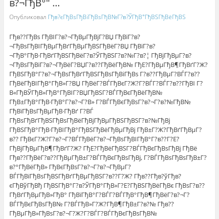
в?¬ГђВ°" …
Опубликовал
Гђв?єГђВѕГђВіГђВѕГђВ№Г?в?ЎГђВ°ГђВЅГђВёГђВЅ
Гђв??ГђВѕ ГђВІГ?в?¬ГђВµГђВјГ?ВЏ ГђВїГ?в?
¬ГђВѕГђВІГђВµГђВґГђВµГђВЅГђВёГ?ВЏ ГђВїГ?в?
¬ГђВ°ГђВ·ГђВґГђВЅГђВёГ?в?ЎГђВЅГ?в?№Г?в?¦ ГђВјГђВµГ?в?
¬ГђВѕГђВїГ?в?¬ГђВёГ?ВЏГ?в??ГђВёГђВ№ ГђЕ?ГђВµГђВ¶ГђВґГ?Ж?
ГђВЅГђВ°Г?в?¬ГђВѕГђВґГђВЅГђВѕГђВіГђВѕ Г?в??ГђВµГ?ВЃГ?в??
ГђВёГђВІГђВ°ГђВ»Г?ВЏ ГђВёГ?ВЃГђВєГ?Ж?Г?ВЃГ?ВЃГ?в??ГђВІ Г?
В«ГђВЎГђВ»ГђВ°ГђВІГ?ВЏГђВЅГ?ВЃГђВєГђВёГђВ№
ГђВ±ГђВ°ГђВ·ГђВ°Г?в?¬Г?В» Г?ВЃГђВєГђВѕГ?в?¬Г?в?№ГђВ№
ГђВїГђВѕГђВµГђВ·ГђВґ Г?ВЃ
ГђВѕГђВґГђВЅГђВѕГђВёГђВјГђВµГђВЅГђВЅГ?в?№ГђВј
ГђВЅГђВ°ГђВ·ГђВІГђВ°ГђВЅГђВёГђВµГђВј ГђВ±Г?Ж?ГђВґГђВµГ?
в?? ГђВєГ?Ж?Г?в?¬Г?ВЃГђВёГ?в?¬ГђВѕГђВІГђВ°Г?в??Г?Е?
ГђВјГђВµГђВ¶ГђВґГ?Ж? ГђЕ?ГђВёГђВЅГ?ВЃГђВєГђВѕГђВј ГђВё
Гђв??ГђВёГ?в??ГђВµГђВ±Г?ВЃГђВєГђВѕГђВј, Г?ВЃГђВѕГђВѕГђВ±Г?
в?°ГђВёГђВ» ГђВєГђВѕГ?в?¬Г?в?¬ГђВµГ?
ВЃГђВїГђВѕГђВЅГђВґГђВµГђВЅГ?в??Г?Ж? Гђв??Гђв?ўГђв?
єГђВўГђВђ ГђВЅГђВ°Г?в?ЎГђВ°ГђВ»Г?Е?ГђВЅГђВёГђВє ГђВѕГ?в??
ГђВґГђВµГђВ»ГђВ° ГђВїГђВ°Г?ВЃГ?ВЃГђВ°ГђВ¶ГђВёГ?в?¬Г?
ВЃГђВєГђВѕГђВ№ Г?ВЃГђВ»Г?Ж?ГђВ¶ГђВ±Г?в?№ Гђв??
ГђВµГђВ»ГђВѕГ?в?¬Г?Ж?Г?ВЃГ?ВЃГђВєГђВѕГђВ№