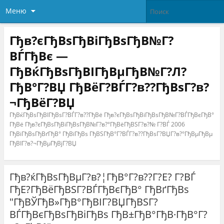
Меню
Гђв?єГђВѕГђВіГђВѕГђВ№Г?
ВЃГђВє —
ГђВќГђВѕГђВІГђВµГђВ№Г?Л?
ГђВ°Г?ВЏ ГђВёГ?ВЃГ?в??ГђВѕГ?в?
¬ГђВёГ?ВЏ
ГђВќГђВѕГђВІГђВѕГ?ВЃГ?в??ГђВё Гђв?єГђВѕГђВіГђВѕГђВ№Г?ВЃГђВєГђВ°
ГђВё Гђв?єГђВѕГђВіГђВѕГђВ№Г?в?°ГђВёГђВЅГ?в?№ Г?ВЃ 2006
ГђВіГђВѕГђВґГђВ° ГђВїГђВѕ ГђВЅГђВ°Г?ВЃГ?в??ГђВѕГ?ВЏГ?в?°ГђВµГђВµ
ГђВІГ?в?¬ГђВµГђВјГ?ВЏ
Гђв?ќГђВѕГђВµГ?в?¦ГђВ°Г?в??Г?Е? Г?ВЃ
ГђЕ?ГђВёГђВЅГ?ВЃГђВєГђВ° ГђВґГђВѕ
"ГђВЎГђВ»ГђВ°ГђВІГ?ВЏГђВЅГ?
ВЃГђВєГђВѕГђВіГђВѕ ГђВ±ГђВ°ГђВ·ГђВ°Г?