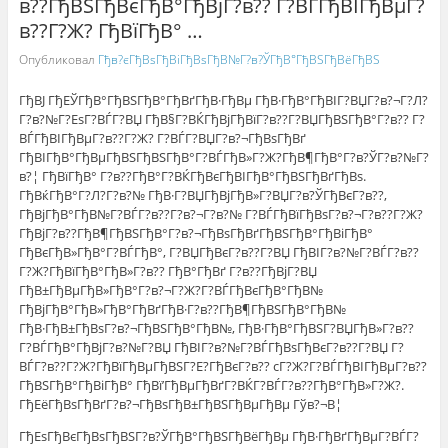
в??ГђВЅГђВєГђВ°ГђВјГ?в?? Г?ВЃГђВІГђВµГ?
в??Г?Ж? ГђВїГђВ° …
Опубликовал
Гђв?єГђВѕГђВіГђВѕГђВ№Г?в?ЎГђВ°ГђВЅГђВёГђВЅ
ГђВЈ ГђЕЎГђВ°ГђВЅГђВ°ГђВґГђВ·ГђВµ ГђВ·ГђВ°ГђВІГ?ВЏГ?в?¬Г?Л?
Г?в?№Г?ЕѕГ?ВЃГ?ВЏ ГђВ§Г?ВЌГђВјГђВїГ?в??Г?ВЏГђВЅГђВ°Г?в?? Г?
ВЃГђВІГђВµГ?в??Г?Ж? Г?ВЃГ?ВЏГ?в?¬ГђВѕГђВґ
ГђВІГђВ°ГђВµГђВЅГђВЅГђВ°Г?ВЃГђВ»Г?Ж?ГђВ¶ГђВ°Г?в?ЎГ?в?№Г?
в?¦ ГђВїГђВ° Г?в??ГђВ°Г?ВЌГђВєГђВІГђВ°ГђВЅГђВґГђВѕ.
ГђВќГђВ°Г?Л?Г?в?№ ГђВ·Г?ВЏГђВјГђВ»Г?ВЏГ?в?ЎГђВєГ?в??,
ГђВјГђВ°ГђВ№Г?ВЃГ?в??Г?в?¬Г?в?№ Г?ВЃГђВїГђВѕГ?в?¬Г?в??Г?Ж?
ГђВјГ?в??ГђВ¶ГђВЅГђВ°Г?в?¬ГђВѕГђВґГђВЅГђВ°ГђВіГђВ°
ГђВєГђВ»ГђВ°Г?ВЃГђВ°, Г?ВЏГђВєГ?в??Г?ВЏ ГђВІГ?в?№Г?ВЃГ?в??
Г?Ж?ГђВїГђВ°ГђВ»Г?в?? ГђВ°ГђВґ Г?в??ГђВјГ?ВЏ
ГђВ±ГђВµГђВ»ГђВ°Г?в?¬Г?Ж?Г?ВЃГђВєГђВ°ГђВ№
ГђВјГђВ°ГђВ»ГђВ°ГђВґГђВ·Г?в??ГђВ¶ГђВЅГђВ°ГђВ№
ГђВ·ГђВ±ГђВѕГ?в?¬ГђВЅГђВ°ГђВ№, ГђВ·ГђВ°ГђВЅГ?ВЏГђВ»Г?в??
Г?ВЃГђВ°ГђВјГ?в?№Г?ВЏ ГђВІГ?в?№Г?ВЃГђВѕГђВєГ?в??Г?ВЏ Г?
ВЃГ?в??Г?Ж?ГђВїГђВµГђВЅГ?Е?ГђВєГ?в?? cГ?Ж?Г?ВЃГђВІГђВµГ?в??
ГђВЅГђВ°ГђВіГђВ° ГђВї’ГђВµГђВґГ?ВЌГ?ВЃГ?в??ГђВ°ГђВ»Г?Ж?.
ГђЕёГђВѕГђВґГ?в?¬ГђВѕГђВ±ГђВЅГђВµГђВµ Гўв?¬В¦
ГђЕѕГђВєГђВѕГђВЅГ?в?ЎГђВ°ГђВЅГђВёГђВµ ГђВ·ГђВґГђВµГ?ВЃГ?