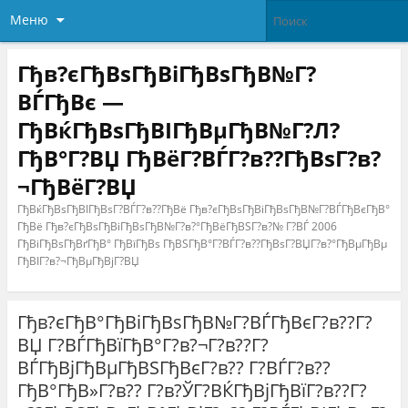
Меню
Гђв?єГђВѕГђВіГђВѕГђВ№Г?
ВЃГђВє —
ГђВќГђВѕГђВІГђВµГђВ№Г?Л?
ГђВ°Г?ВЏ ГђВёГ?ВЃГ?в??ГђВѕГ?в?
¬ГђВёГ?ВЏ
ГђВќГђВѕГђВІГђВѕГ?ВЃГ?в??ГђВё Гђв?єГђВѕГђВіГђВѕГђВ№Г?ВЃГђВєГђВ°
ГђВё Гђв?єГђВѕГђВіГђВѕГђВ№Г?в?°ГђВёГђВЅГ?в?№ Г?ВЃ 2006
ГђВіГђВѕГђВґГђВ° ГђВїГђВѕ ГђВЅГђВ°Г?ВЃГ?в??ГђВѕГ?ВЏГ?в?°ГђВµГђВµ
ГђВІГ?в?¬ГђВµГђВјГ?ВЏ
Гђв?єГђВ°ГђВіГђВѕГђВ№Г?ВЃГђВєГ?в??Г?
ВЏ Г?ВЃГђВїГђВ°Г?в?¬Г?в??Г?
ВЃГђВјГђВµГђВЅГђВєГ?в?? Г?ВЃГ?в??
ГђВ°ГђВ»Г?в?? Г?в?ЎГ?ВЌГђВјГђВїГ?в??Г?