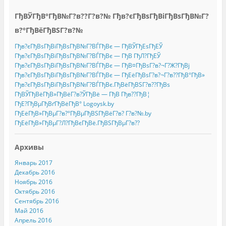
ГђВЎГђВ°ГђВ№Г?в??Г?в?№ Гђв?єГђВѕГђВіГђВѕГђВ№Г?
в?°ГђВёГђВЅГ?в?№
Гђв?єГђВѕГђВіГђВѕГђВ№Г?ВЃГђВє — ГђВЎГђЕѕГђЕЎ
Гђв?єГђВѕГђВіГђВѕГђВ№Г?ВЃГђВє — ГђВ ГђЛ?ГђЕЎ
Гђв?єГђВѕГђВіГђВѕГђВ№Г?ВЃГђВє — ГђВ¤ГђВѕГ?в?¬Г?Ж?ГђВј
Гђв?єГђВѕГђВіГђВѕГђВ№Г?ВЃГђВє — ГђЕёГђВѕГ?в?¬Г?в??ГђВ°ГђВ»
Гђв?єГђВѕГђВіГђВѕГђВ№Г?ВЃГђВє.ГђВёГђВЅГ?в??ГђВѕ
ГђВЎГђВёГђВ»ГђВёГ?в?ЎГђВё — ГђВ Гђв??ГђВ¦
ГђЕ?ГђВµГђВґГђВёГђВ° Logoysk.by
ГђЕёГђВ»ГђВµГ?в?°ГђВµГђВЅГђВёГ?в? Г?в?№.by
ГђЕёГђВ»ГђВµГ?Л?ГђВєГђВё.ГђВЅГђВµГ?в??
Архивы
Январь 2017
Декабрь 2016
Ноябрь 2016
Октябрь 2016
Сентябрь 2016
Май 2016
Апрель 2016