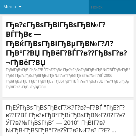
Меню
Гђв?єГђВѕГђВіГђВѕГђВ№Г?
ВЃГђВє —
ГђВќГђВѕГђВІГђВµГђВ№Г?Л?
ГђВ°Г?ВЏ ГђВёГ?ВЃГ?в??ГђВѕГ?в?
¬ГђВёГ?ВЏ
ГђВќГђВѕГђВІГђВѕГ?ВЃГ?в??ГђВё Гђв?єГђВѕГђВіГђВѕГђВ№Г?ВЃГђВєГђВ°
ГђВё Гђв?єГђВѕГђВіГђВѕГђВ№Г?в?°ГђВёГђВЅГ?в?№ Г?ВЃ 2006
ГђВіГђВѕГђВґГђВ° ГђВїГђВѕ ГђВЅГђВ°Г?ВЃГ?в??ГђВѕГ?ВЏГ?в?°ГђВµГђВµ
ГђВІГ?в?¬ГђВµГђВјГ?ВЏ
ГђЕЎГђВѕГђВЅГђВєГ?Ж?Г?в?¬Г?ВЃ "ГђЕ?Г?
в??Г?ВЃ Гђв?єГђВ°ГђВіГђВѕГђВ№Г?Л?Г?в?
ЎГ?в?№ГђВЅГђВ° — 2010" ГђВІГ?в?
№ГђВ·ГђВЅГђВ°Г?в?ЎГ?в?№Г?в? Г?Е? …