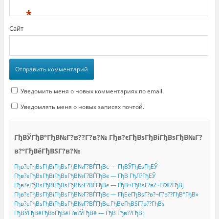
*
Сайт
Уведомить меня о новых комментариях по email.
Уведомлять меня о новых записях почтой.
ГђВЎГђВ°ГђВ№Г?в??Г?в?№ Гђв?єГђВѕГђВіГђВѕГђВ№Г?
в?°ГђВёГђВЅГ?в?№
Гђв?єГђВѕГђВіГђВѕГђВ№Г?ВЃГђВє — ГђВЎГђЕѕГђЕЎ
Гђв?єГђВѕГђВіГђВѕГђВ№Г?ВЃГђВє — ГђВ ГђЛ?ГђЕЎ
Гђв?єГђВѕГђВіГђВѕГђВ№Г?ВЃГђВє — ГђВ¤ГђВѕГ?в?¬Г?Ж?ГђВј
Гђв?єГђВѕГђВіГђВѕГђВ№Г?ВЃГђВє — ГђЕёГђВѕГ?в?¬Г?в??ГђВ°ГђВ»
Гђв?єГђВѕГђВіГђВѕГђВ№Г?ВЃГђВє.ГђВёГђВЅГ?в??ГђВѕ
ГђВЎГђВёГђВ»ГђВёГ?в?ЎГђВё — ГђВ Гђв??ГђВ¦