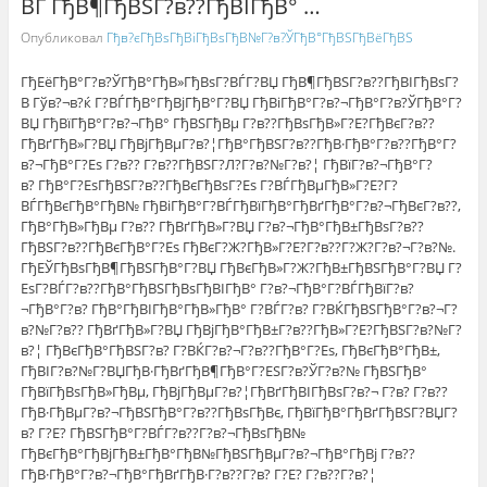
ВЃ ГђВ¶ГђВЅГ?в??ГђВІГђВ° …
Опубликовал
Гђв?єГђВѕГђВіГђВѕГђВ№Г?в?ЎГђВ°ГђВЅГђВёГђВЅ
ГђЕёГђВ°Г?в?ЎГђВ°ГђВ»ГђВѕГ?ВЃГ?ВЏ ГђВ¶ГђВЅГ?в??ГђВІГђВѕГ?
В Гўв?¬в?ќ Г?ВЃГђВ°ГђВјГђВ°Г?ВЏ ГђВіГђВ°Г?в?¬ГђВ°Г?в?ЎГђВ°Г?
ВЏ ГђВїГђВ°Г?в?¬ГђВ° ГђВЅГђВµ Г?в??ГђВѕГђВ»Г?Е?ГђВєГ?в??
ГђВґГђВ»Г?ВЏ ГђВјГђВµГ?в?¦ГђВ°ГђВЅГ?в??ГђВ·ГђВ°Г?в??ГђВ°Г?
в?¬ГђВ°Г?Еѕ Г?в?? Г?в??ГђВЅГ?Л?Г?в?№Г?в?¦ ГђВїГ?в?¬ГђВ°Г?
в? ГђВ°Г?ЕѕГђВЅГ?в??ГђВєГђВѕГ?Еѕ Г?ВЃГђВµГђВ»Г?Е?Г?
ВЃГђВєГђВ°ГђВ№ ГђВіГђВ°Г?ВЃГђВїГђВ°ГђВґГђВ°Г?в?¬ГђВєГ?в??,
ГђВ°ГђВ»ГђВµ Г?в?? ГђВґГђВ»Г?ВЏ Г?в?¬ГђВ°ГђВ±ГђВѕГ?в??
ГђВЅГ?в??ГђВєГђВ°Г?Еѕ ГђВєГ?Ж?ГђВ»Г?Е?Г?в??Г?Ж?Г?в?¬Г?в?№.
ГђЕЎГђВѕГђВ¶ГђВЅГђВ°Г?ВЏ ГђВєГђВ»Г?Ж?ГђВ±ГђВЅГђВ°Г?ВЏ Г?
ЕѕГ?ВЃГ?в??ГђВ°ГђВЅГђВѕГђВІГђВ° Г?в?¬ГђВ°Г?ВЃГђВїГ?в?
¬ГђВ°Г?в? ГђВ°ГђВІГђВ°ГђВ»ГђВ° Г?ВЃГ?в? Г?ВЌГђВЅГђВ°Г?в?¬Г?
в?№Г?в?? ГђВґГђВ»Г?ВЏ ГђВјГђВ°ГђВ±Г?в??ГђВ»Г?Е?ГђВЅГ?в?№Г?
в?¦ ГђВєГђВ°ГђВЅГ?в? Г?ВЌГ?в?¬Г?в??ГђВ°Г?Еѕ, ГђВєГђВ°ГђВ±,
ГђВІГ?в?№Г?ВЏГђВ·ГђВґГђВ¶ГђВ°Г?ЕЅГ?в?ЎГ?в?№ ГђВЅГђВ°
ГђВїГђВѕГђВ»ГђВµ, ГђВјГђВµГ?в?¦ГђВґГђВІГђВѕГ?в?¬ Г?в? Г?в??
ГђВ·ГђВµГ?в?¬ГђВЅГђВ°Г?в??ГђВѕГђВє, ГђВїГђВ°ГђВґГђВЅГ?ВЏГ?
в? Г?Е? ГђВЅГђВ°Г?ВЃГ?в??Г?в?¬ГђВѕГђВ№
ГђВєГђВ°ГђВјГђВ±ГђВ°ГђВ№ГђВЅГђВµГ?в?¬ГђВ°ГђВј Г?в??
ГђВ·ГђВ°Г?в?¬ГђВ°ГђВґГђВ·Г?в??Г?в? Г?Е? Г?в??Г?в?¦