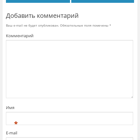
е
ы
)
)
в
а
е
Добавить комментарий
т
с
я
Ваш e-mail не будет опубликован.
Обязательные поля помечены
*
в
н
Комментарий
о
в
о
м
о
к
н
е
)
Имя
*
E-mail