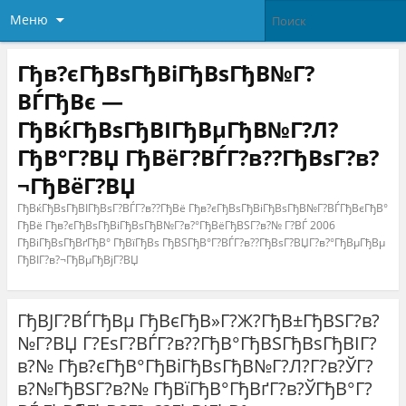
Меню
Гђв?єГђВѕГђВіГђВѕГђВ№Г?
ВЃГђВє —
ГђВќГђВѕГђВІГђВµГђВ№Г?Л?
ГђВ°Г?ВЏ ГђВёГ?ВЃГ?в??ГђВѕГ?в?
¬ГђВёГ?ВЏ
ГђВќГђВѕГђВІГђВѕГ?ВЃГ?в??ГђВё Гђв?єГђВѕГђВіГђВѕГђВ№Г?ВЃГђВєГђВ°
ГђВё Гђв?єГђВѕГђВіГђВѕГђВ№Г?в?°ГђВёГђВЅГ?в?№ Г?ВЃ 2006
ГђВіГђВѕГђВґГђВ° ГђВїГђВѕ ГђВЅГђВ°Г?ВЃГ?в??ГђВѕГ?ВЏГ?в?°ГђВµГђВµ
ГђВІГ?в?¬ГђВµГђВјГ?ВЏ
ГђВЈГ?ВЃГђВµ ГђВєГђВ»Г?Ж?ГђВ±ГђВЅГ?в?
№Г?ВЏ Г?ЕѕГ?ВЃГ?в??ГђВ°ГђВЅГђВѕГђВІГ?
в?№ Гђв?єГђВ°ГђВіГђВѕГђВ№Г?Л?Г?в?ЎГ?
в?№ГђВЅГ?в?№ ГђВїГђВ°ГђВґГ?в?ЎГђВ°Г?