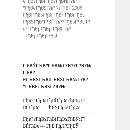
єГђВѕГђВіГђВѕГђВ№Г?в?
°ГђВёГђВЅГ?в?№ Г?ВЃ 2006
ГђВіГђВѕГђВґГђВ° ГђВїГђВѕ
ГђВЅГђВ°Г?ВЃГ?в??ГђВѕГ?ВЏГ?
в?°ГђВµГђВµ ГђВІГ?в?
¬ГђВµГђВјГ?ВЏ
ГЂВЎГЂВ°ГЂВ№Г?В??Г?В?№
ГЂВ?
ЄГЂВЅГЂВІГЂВЅГЂВ№Г?В?
°ГЂВЁГЂВЅГ?В?№
Гђв?єГђВѕГђВіГђВѕГђВ№Г?
ВЃГђВє — ГђВЎГђЕѕГђЕЎ
Гђв?єГђВѕГђВіГђВѕГђВ№Г?
ВЃГђВє — ГђВ ГђЛ?ГђЕЎ