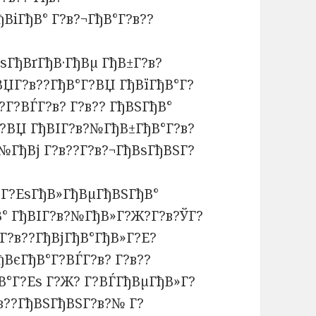
ВіГђВ° Г?в?¬ГђВ°Г?в??
ВѕГђВґГђВ·ГђВµ ГђВ±Г?в?
ЏГ?в??ГђВ°Г?ВЏ ГђВїГђВ°Г?
?Г?ВЃГ?в? Г?в?? ГђВЅГђВ°
Г?ВЏ ГђВІГ?в?№ГђВ±ГђВ°Г?в?
№ГђВј Г?в??Г?в?¬ГђВѕГђВЅГ?
В°Г?ЕѕГђВ»ГђВµГђВЅГђВ°
В° ГђВІГ?в?№ГђВ»Г?Ж?Г?в?ЎГ?
Г?в??ГђВјГђВ°ГђВ»Г?Е?
ВєГђВ°Г?ВЃГ?в? Г?в??
В°Г?Еѕ Г?Ж? Г?ВЃГђВµГђВ»Г?
?в??ГђВЅГђВЅГ?в?№ Г?