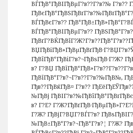
ВЃГђВ°ГђВІГђВµГ?в??Г?в?№ Г?в?? 
ГђВєГђВ°ГђВЅГђВґГ?в?№ГђВґГђВ°Г?
ВЃГђВєГ?в?? ГђВ°ГђВ±ГђВ»ГђВ°Г?В
ВЃГђВ°ГђВІГђВµГ?в?? ГђВЅГђВ°Г?в
ГђВґГ?ВЌГђВїГ?Ж?Г?в??ГђВ°Г?в??Гђ
ВЏГђВіГђВ»ГђВµГђВґГђВ·Г?ВЏГ?в?
ГђВїГђВ°ГђВіГ?в?¬ГђВѕГђВ·Г?Ж? Гђ
в? Г?ВЏ ГђВїГђВ°ГђВ»Г?в??Г?в??Г
ГђВїГђВ°Г?в?¬Г?в??Г?в?№ГђВ№, Гђ
Гђв??ГђВќГђВ¤ Г?в?? ГђЕёГђЕЎГђв?
№ГђВј ГђВІГ?в?№ГђВїГђВ°ГђВґГђВ
в? Г?Е? Г?Ж?ГђВґГђВ·ГђВµГђВ»Г?Е?
Г?Ж? ГђВјГ?ВЏГ?ВЃГ?в? ГђВѕГђВІГ
№ГђВ±ГђВ°Г?в?¬ГђВ°Г?в?¦ Г?Ж? Гђ
ВЃГђВєГ?в??ГђВј Г?в?¬ГђВ°Г?в??Гђ