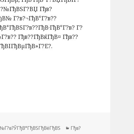
?в?№ГђВЅГ?ВЏ Гђв?
ђВ№ Г?в?¬ГђВ°Г?в??
В°ГђВЅГ?в??ГђВ·ГђВ°Г?в? Г?
Г?в?? Гђв??ГђВќГђВ¤ Гђв??
ГђВІГђВµГђВ»Г?Е?.
В№Г?в?ЎГђВ°ГђВЅГђВёГђВЅ
Рубрики
Гђв?