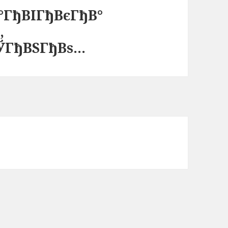
°ГђВІГђВєГђВ°
,
ЎГђВЅГђВѕ…