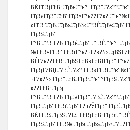
ВЌГђВјГђВ°ГђВєГ?в?¬ГђВ°Г?в??Г?
ГђВєГђВ°ГђВ°ГђВ»Г?в??Г?в? Г?в?№Г
єГђВ°ГђВіГђВѕГђВ№Г?ВЃГђВєГђВ°Гђ
ГђВЅГђВ°.
Г?В Г?В Г?В ГђВќГђВ° Г?ВЃГ?в?¦Гђ
№ГђВ»ГђВ° ГђВїГ?в?¬Г?в?№ГђВЅГ?В
ВЃГ?в??ГђВ°ГђВЅГђВѕГђВІГђВ° Г?в?
ГђВјГ?ВЏГ?ВЃГ?в? ГђВѕГђВІГ?в?№
¬Г?в?№ ГђВ°ГђВґГђВ·Г?в??ГђВЅГ?в?
в??ГђВ°ГђВј.
Г?В Г?В Г?В ГђЕёГђВ°Г?ВЃГ?в??Гђ
ГђВ·ГђВ°ГђВґГђВ°Г?в?ЎГђВ° ГђВїГђ
ВЌГђВЅГђВЅГ?ЕЅ ГђВјГђВ°ГђВєГ?ВЃ
ГђВЅГђВ°ГђВ№ ГђВєГђВѕГђВ»Г?Е?Гђ