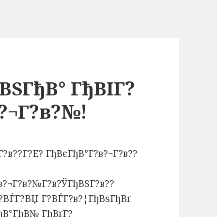
ВЅГђВ° ГђВІГ?
?¬Г?в?№!
?в?¬Г?в?№Г?в?ЎГђВЅГ?в??
?ВЃГ?ВЏ Г?ВЃГ?в?¦ГђВѕГђВґ
ђВ°ГђВ№ ГђВґГ?