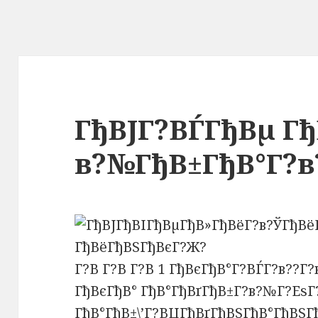
ГђВЈГ?ВЃГђВµ Гђ
в?№ГђВ±ГђВ°Г?в
Г?В Г?В Г?В 1 ГђВєГђВ°Г?ВЃГ?в??Г
ГђВєГђВ° ГђВ°ГђВґГђВ±Г?в?№Г?ЕѕГ
ГђВ°ГђВ±\’Г?ВЏГђВґГђВЅГђВ°ГђВЅГ