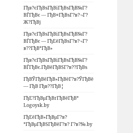
Гђв?єГђВѕГђВіГђВѕГђВ№Г?
ВЃГђВє — ГђВ¤ГђВѕГ?в?¬Г?
Ж?ГђВј
Гђв?єГђВѕГђВіГђВѕГђВ№Г?
ВЃГђВє — ГђЕёГђВѕГ?в?¬Г?
в??ГђВ°ГђВ»
Гђв?єГђВѕГђВіГђВѕГђВ№Г?
ВЃГђВє.ГђВёГђВЅГ?в??ГђВѕ
ГђВЎГђВёГђВ»ГђВёГ?в?ЎГђВё
— ГђВ Гђв??ГђВ¦
ГђЕ?ГђВµГђВґГђВёГђВ°
Logoysk.by
ГђЕёГђВ»ГђВµГ?в?
°ГђВµГђВЅГђВёГ?в? Г?в?№.by