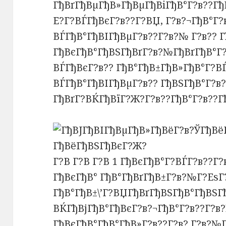
ГђВґГђВµГђВ»ГђВµГђВіГђВ°Г?в??Гђ
Е?Г?ВЃГђВєГ?в??Г?ВЏ, Г?в?¬ГђВ°Г
ВЃГђВ°ГђВІГђВµГ?в??Г?в?№ Г?в?? 
ГђВєГђВ°ГђВЅГђВґГ?в?№ГђВґГђВ°Г?
ВЃГђВєГ?в?? ГђВ°ГђВ±ГђВ»ГђВ°Г?В
ВЃГђВ°ГђВІГђВµГ?в?? ГђВЅГђВ°Г?в
ГђВґГ?ВЌГђВїГ?Ж?Г?в??ГђВ°Г?в??Г
Г?В Г?В Г?В 1 ГђВєГђВ°Г?ВЃГ?в??Г
ГђВєГђВ° ГђВ°ГђВґГђВ±Г?в?№Г?ЕѕГ
ГђВ°ГђВ±\’Г?ВЏГђВґГђВЅГђВ°ГђВЅГ
ВЌГђВјГђВ°ГђВєГ?в?¬ГђВ°Г?в??Г?
ГђВєГђВ°ГђВ°ГђВ»Г?в??Г?в? Г?в?№Г