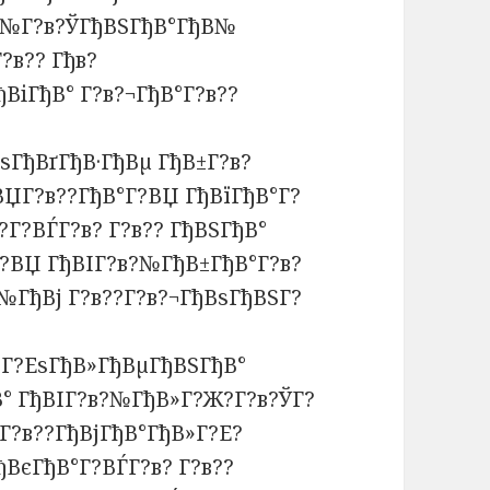
в?№Г?в?ЎГђВЅГђВ°ГђВ№
?в?? Гђв?
ВіГђВ° Г?в?¬ГђВ°Г?в??
ВѕГђВґГђВ·ГђВµ ГђВ±Г?в?
ЏГ?в??ГђВ°Г?ВЏ ГђВїГђВ°Г?
?Г?ВЃГ?в? Г?в?? ГђВЅГђВ°
Г?ВЏ ГђВІГ?в?№ГђВ±ГђВ°Г?в?
№ГђВј Г?в??Г?в?¬ГђВѕГђВЅГ?
В°Г?ЕѕГђВ»ГђВµГђВЅГђВ°
В° ГђВІГ?в?№ГђВ»Г?Ж?Г?в?ЎГ?
Г?в??ГђВјГђВ°ГђВ»Г?Е?
ВєГђВ°Г?ВЃГ?в? Г?в??