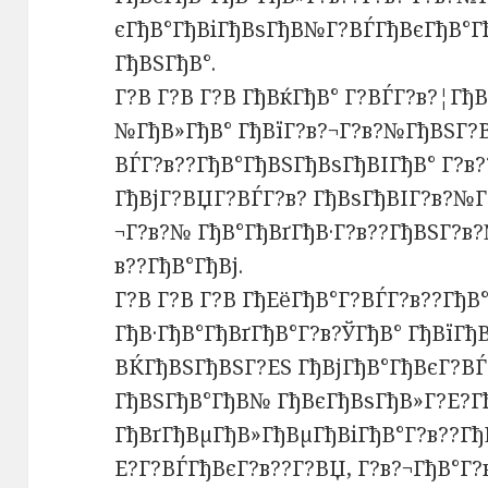
єГђВ°ГђВіГђВѕГђВ№Г?ВЃГђВєГђВ°Гђ
ГђВЅГђВ°.
Г?В Г?В Г?В ГђВќГђВ° Г?ВЃГ?в?¦Гђ
№ГђВ»ГђВ° ГђВїГ?в?¬Г?в?№ГђВЅГ?В
ВЃГ?в??ГђВ°ГђВЅГђВѕГђВІГђВ° Г?в?
ГђВјГ?ВЏГ?ВЃГ?в? ГђВѕГђВІГ?в?№
¬Г?в?№ ГђВ°ГђВґГђВ·Г?в??ГђВЅГ?в?
в??ГђВ°ГђВј.
Г?В Г?В Г?В ГђЕёГђВ°Г?ВЃГ?в??Гђ
ГђВ·ГђВ°ГђВґГђВ°Г?в?ЎГђВ° ГђВїГђ
ВЌГђВЅГђВЅГ?ЕЅ ГђВјГђВ°ГђВєГ?ВЃ
ГђВЅГђВ°ГђВ№ ГђВєГђВѕГђВ»Г?Е?Гђ
ГђВґГђВµГђВ»ГђВµГђВіГђВ°Г?в??Гђ
Е?Г?ВЃГђВєГ?в??Г?ВЏ, Г?в?¬ГђВ°Г