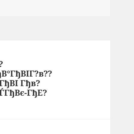
?
В°ГђВІГ?в??
ГђВІ Гђв?
ЃГђВє-ГђЕ?