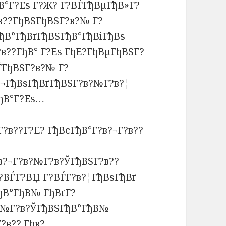
В°Г?Еѕ Г?Ж? Г?ВЃГђВµГђВ»Г?
?в??ГђВЅГђВЅГ?в?№ Г?
ГђВ°ГђВґГђВЅГђВ°ГђВіГђВѕ
в??ГђВ° Г?Еѕ ГђЕ?ГђВµГђВЅГ?
ЃГђВЅГ?в?№ Г?
?¬ГђВѕГђВґГђВЅГ?в?№Г?в?¦
ђВ°Г?Еѕ…
?в?¬Г?в?№Г?в?ЎГђВЅГ?в??
?ВЃГ?ВЏ Г?ВЃГ?в?¦ГђВѕГђВґ
ђВ°ГђВ№ ГђВґГ?
в?№Г?в?ЎГђВЅГђВ°ГђВ№
?в?? Гђв?