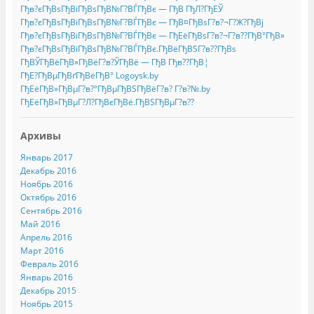
Гђв?єГђВѕГђВіГђВѕГђВ№Г?ВЃГђВє — ГђВ ГђЛ?ГђЕЎ
Гђв?єГђВѕГђВіГђВѕГђВ№Г?ВЃГђВє — ГђВ¤ГђВѕГ?в?¬Г?Ж?ГђВј
Гђв?єГђВѕГђВіГђВѕГђВ№Г?ВЃГђВє — ГђЕёГђВѕГ?в?¬Г?в??ГђВ°ГђВ»
Гђв?єГђВѕГђВіГђВѕГђВ№Г?ВЃГђВє.ГђВёГђВЅГ?в??ГђВѕ
ГђВЎГђВёГђВ»ГђВёГ?в?ЎГђВё — ГђВ Гђв??ГђВ¦
ГђЕ?ГђВµГђВґГђВёГђВ° Logoysk.by
ГђЕёГђВ»ГђВµГ?в?°ГђВµГђВЅГђВёГ?в? Г?в?№.by
ГђЕёГђВ»ГђВµГ?Л?ГђВєГђВё.ГђВЅГђВµГ?в??
Архивы
Январь 2017
Декабрь 2016
Ноябрь 2016
Октябрь 2016
Сентябрь 2016
Май 2016
Апрель 2016
Март 2016
Февраль 2016
Январь 2016
Декабрь 2015
Ноябрь 2015