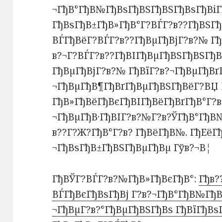
¬ГђВ°ГђВ№ГђВѕГђВЅГђВЅГђВѕГђВіГ
ГђВѕГђВ±ГђВ»ГђВ°Г?ВЃГ?в??ГђВЅГ
ВЃГђВёГ?ВЃГ?в??ГђВµГђВјГ?в?№ Гђ
в?¬Г?ВЃГ?в??ГђВІГђВµГђВЅГђВЅГђ
ГђВµГђВјГ?в?№ ГђВїГ?в?¬ГђВµГђВґ
¬ГђВµГђВ¶ГђВґГђВµГђВЅГђВёГ?ВЏ 
ГђВ»ГђВёГђВєГђВІГђВёГђВґГђВ°Г?в
¬ГђВµГђВ·ГђВІГ?в?№Г?в?ЎГђВ°ГђВ
в??Г?Ж?ГђВ°Г?в? ГђВёГђВ№. ГђЕёГ
¬ГђВѕГђВ±ГђВЅГђВµГђВµ Гўв?¬В¦
ГђВЎГ?ВЃГ?в?№ГђВ»ГђВєГђВ°:
Гђв?
ВЃГђВєГђВѕГђВј Г?в?¬ГђВ°ГђВ№ГђВ
¬ГђВµГ?в?°ГђВµГђВЅГђВѕ ГђВїГђВѕ