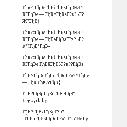
Гђв?єГђВѕГђВіГђВѕГђВ№Г?
ВЃГђВє — ГђВ¤ГђВѕГ?в?¬Г?
Ж?ГђВј
Гђв?єГђВѕГђВіГђВѕГђВ№Г?
ВЃГђВє — ГђЕёГђВѕГ?в?¬Г?
в??ГђВ°ГђВ»
Гђв?єГђВѕГђВіГђВѕГђВ№Г?
ВЃГђВє.ГђВёГђВЅГ?в??ГђВѕ
ГђВЎГђВёГђВ»ГђВёГ?в?ЎГђВё
— ГђВ Гђв??ГђВ¦
ГђЕ?ГђВµГђВґГђВёГђВ°
Logoysk.by
ГђЕёГђВ»ГђВµГ?в?
°ГђВµГђВЅГђВёГ?в? Г?в?№.by