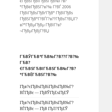
єГђВѕГђВіГђВѕГђВ№Г?в?
°ГђВёГђВЅГ?в?№ Г?ВЃ 2006
ГђВіГђВѕГђВґГђВ° ГђВїГђВѕ
ГђВЅГђВ°Г?ВЃГ?в??ГђВѕГ?ВЏГ?
в?°ГђВµГђВµ ГђВІГ?в?
¬ГђВµГђВјГ?ВЏ
ГЂВЎГЂВ°ГЂВ№Г?В??Г?В?№
ГЂВ?
ЄГЂВЅГЂВІГЂВЅГЂВ№Г?В?
°ГЂВЁГЂВЅГ?В?№
Гђв?єГђВѕГђВіГђВѕГђВ№Г?
ВЃГђВє — ГђВЎГђЕѕГђЕЎ
Гђв?єГђВѕГђВіГђВѕГђВ№Г?
ВЃГђВє — ГђВ ГђЛ?ГђЕЎ