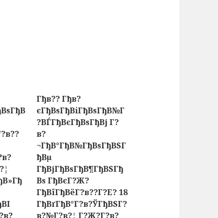
Гђв?? Гђв?
ђВѕГђВ
єГђВѕГђВіГђВѕГђВ№Г
?ВЃГђВєГђВѕГђВј Г?
Г?в??
в?
¬ГђВ°ГђВ№ГђВѕГђВЅГ
?в?
ђВµ
?¦
ГђВјГђВѕГђВ¶ГђВЅГђ
ђВ»Гђ
Вѕ ГђВєГ?Ж?
ГђВїГђВёГ?в??Г?Е? 18
ђВІ
ГђВґГђВ°Г?в?ЎГђВЅГ?
?в?
в?№Г?в?¦ Г?Ж?Г?в?