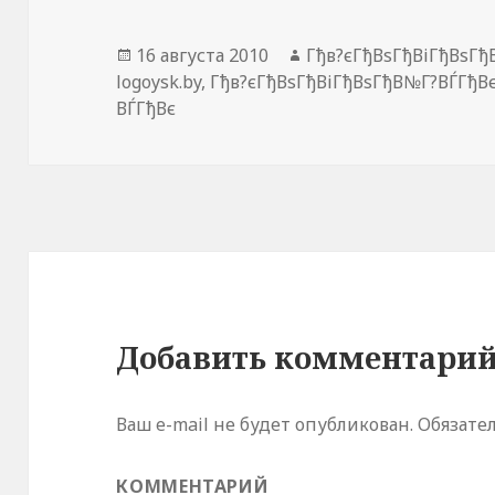
о
к
н
е
Опубликовано
16 августа 2010
Автор
Гђв?єГђВѕГђВіГђВѕГ
)
logoysk.by
,
Гђв?єГђВѕГђВіГђВѕГђВ№Г?ВЃГђВ
ВЃГђВє
Добавить комментари
Ваш e-mail не будет опубликован.
Обязате
КОММЕНТАРИЙ