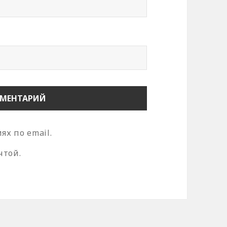
х по email.
чтой.