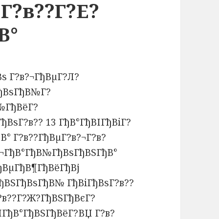
Г?в??Г?Е?
В°
ѕ Г?в?¬ГђВµГ?Л?
ГђВѕГђВ№Г?
В№ГђВёГ?
ђВѕГ?в?? 13 ГђВ°ГђВІГђВіГ?
ђВ° Г?в??ГђВµГ?в?¬Г?в?
?¬ГђВ°ГђВ№ГђВѕГђВЅГђВ°
ђВµГђВ¶ГђВёГђВј
ђВЅГђВѕГђВ№ ГђВіГђВѕГ?в??
?в??Г?Ж?ГђВЅГђВєГ?
ІГђВ°ГђВЅГђВёГ?ВЏ Г?в?