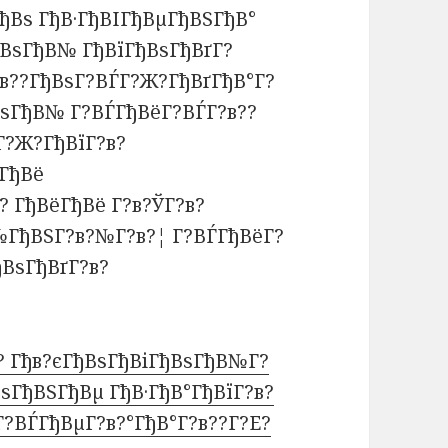
ђВѕ ГђВ·ГђВІГђВµГђВЅГђВ°
ђВѕГђВ№ ГђВїГђВѕГђВґГ?
в??ГђВѕГ?ВЃГ?Ж?ГђВґГђВ°Г?
ВѕГђВ№ Г?ВЃГђВёГ?ВЃГ?в??
Г?Ж?ГђВїГ?в?
ГђВё
? ГђВёГђВё Г?в?ЎГ?в?
№ГђВЅГ?в?№Г?в?¦ Г?ВЃГђВёГ?
ђВѕГђВґГ?в?
? Гђв?єГђВѕГђВіГђВѕГђВ№Г?
ѕГђВЅГђВµ ГђВ·ГђВ°ГђВїГ?в?
Г?ВЃГђВµГ?в?°ГђВ°Г?в??Г?Е?