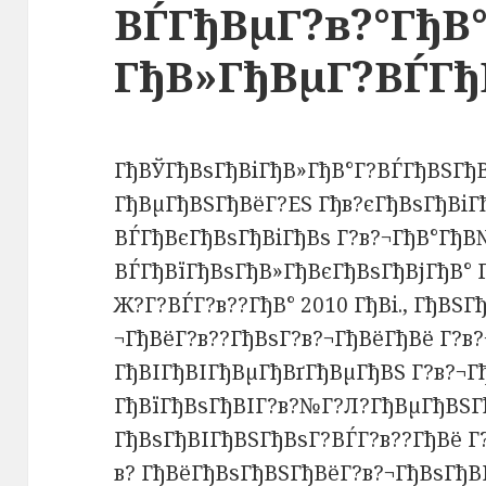
ВЃГђВµГ?в?°ГђВ°
ГђВ»ГђВµГ?ВЃГђ
ГђВЎГђВѕГђВіГђВ»ГђВ°Г?ВЃГђВЅГђВ
ГђВµГђВЅГђВёГ?ЕЅ Гђв?єГђВѕГђВі
ВЃГђВєГђВѕГђВіГђВѕ Г?в?¬ГђВ°Гђ
ВЃГђВїГђВѕГђВ»ГђВєГђВѕГђВјГђВ° Г
Ж?Г?ВЃГ?в??ГђВ° 2010 ГђВі., ГђВЅГ
¬ГђВёГ?в??ГђВѕГ?в?¬ГђВёГђВё Г?в
ГђВІГђВІГђВµГђВґГђВµГђВЅ Г?в?¬Г
ГђВїГђВѕГђВІГ?в?№Г?Л?ГђВµГђВЅГ
ГђВѕГђВІГђВЅГђВѕГ?ВЃГ?в??ГђВё Г
в? ГђВёГђВѕГђВЅГђВёГ?в?¬ГђВѕГђВ