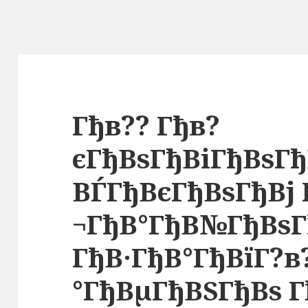
Гђв?? Гђв?
єГђВѕГђВіГђВѕГ
ВЃГђВєГђВѕГђВј 
¬ГђВ°ГђВ№ГђВѕ
ГђВ·ГђВ°ГђВїГ?в
°ГђВµГђВЅГђВѕ Г