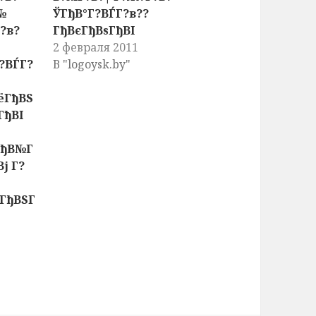
№
ЎГђВ°Г?ВЃГ?в??
?в?
ГђВєГђВѕГђВІ
2 февраля 2011
?ВЃГ?
В "logoysk.by"
ёГђВЅ
ГђВІ
ГђВ№Г
ј Г?
ГђВЅГ