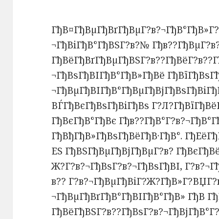
ГђВ¤ГђВµГђВґГђВµГ?в?¬ГђВ°ГђВ»Г
¬ГђВіГђВ°ГђВЅГ?в?№ Гђв??ГђВµГ?в
ГђВёГђВґГђВµГђВЅГ?в??ГђВёГ?в??Г
¬ГђВѕГђВІГђВ°ГђВ»ГђВё ГђВїГђВѕГђ
¬ГђВµГђВІГђВ°ГђВµГђВјГђВѕГђВіГђ
ВЃГђВєГђВѕГђВіГђВѕ Г?Л?ГђВїГђВё
ГђВєГђВ°ГђВє Гђв??ГђВ°Г?в?¬ГђВ°Г
ГђВђГђВ»ГђВѕГђВёГђВ·ГђВ°. ГђЕёГ
ЕЅ ГђВЅГђВµГђВјГђВµГ?в? ГђВєГђВё
Ж?Г?в?¬ГђВѕГ?в?¬ГђВѕГђВІ, Г?в?¬
в?? Г?в?¬ГђВµГђВіГ?Ж?ГђВ»Г?ВЏГ?
¬ГђВµГђВґГђВ°ГђВІГђВ°ГђВ» ГђВ Г
ГђВёГђВЅГ?в??ГђВѕГ?в?¬ГђВјГђВ°Г?