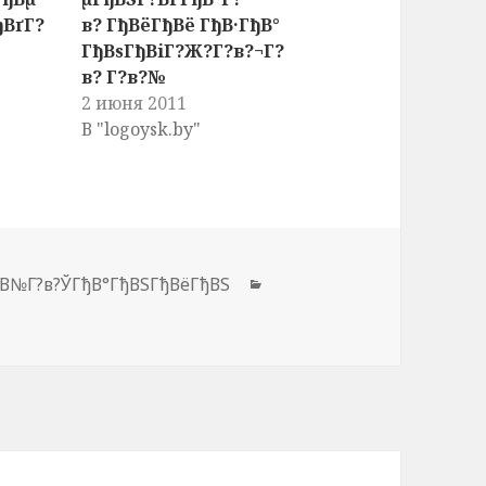
ђВґГ?
в? ГђВёГђВё ГђВ·ГђВ°
ГђВѕГђВіГ?Ж?Г?в?¬Г?
в? Г?в?№
2 июня 2011
В "logoysk.by"
ђВ№Г?в?ЎГђВ°ГђВЅГђВёГђВЅ
Рубрики