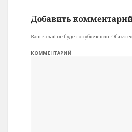
о
м
о
к
Добавить комментари
н
е
)
Ваш e-mail не будет опубликован.
Обязате
КОММЕНТАРИЙ