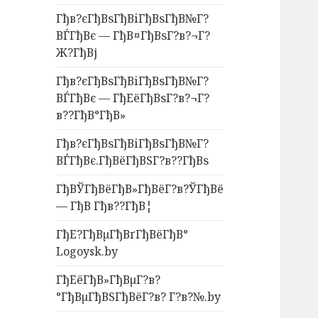
Гђв?єГђВѕГђВіГђВѕГђВ№Г?
ВЃГђВє — ГђВ¤ГђВѕГ?в?¬Г?
Ж?ГђВј
Гђв?єГђВѕГђВіГђВѕГђВ№Г?
ВЃГђВє — ГђЕёГђВѕГ?в?¬Г?
в??ГђВ°ГђВ»
Гђв?єГђВѕГђВіГђВѕГђВ№Г?
ВЃГђВє.ГђВёГђВЅГ?в??ГђВѕ
ГђВЎГђВёГђВ»ГђВёГ?в?ЎГђВё
— ГђВ Гђв??ГђВ¦
ГђЕ?ГђВµГђВґГђВёГђВ°
Logoysk.by
ГђЕёГђВ»ГђВµГ?в?
°ГђВµГђВЅГђВёГ?в? Г?в?№.by