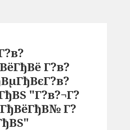
Г?в?
ВёГђВё Г?в?
ђВµГђВєГ?в?
ГђВЅ "Г?в?¬Г?
ГђВёГђВ№ Г?
ГђВЅ"