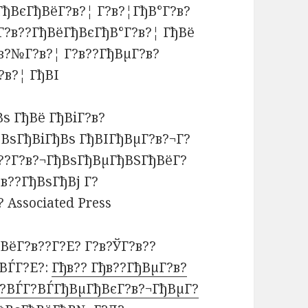
ђВєГђВёГ?в?¦ Г?в?¦ГђВ°Г?в?
Г?в??ГђВёГђВєГђВ°Г?в?¦ ГђВё
в?№Г?в?¦ Г?в??ГђВµГ?в?
в?¦ ГђВІ
ѕ ГђВё ГђВіГ?в?
ВѕГђВіГђВѕ ГђВІГђВµГ?в?¬Г?
??Г?в?¬ГђВѕГђВµГђВЅГђВёГ?
в??ГђВѕГђВј Г?
Associated Press
ВёГ?в??Г?Е? Г?в?ЎГ?в??
ВЃГ?Е?:
Гђв?? Гђв??ГђВµГ?в?
Г?ВЃГ?ВЃГђВµГђВєГ?в?¬ГђВµГ?