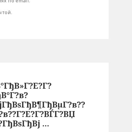
х по email.
чтой.
°ГђВ»Г?Е?Г?
В°Г?в?
јГђВѕГђВ¶ГђВµГ?в??
?в??Г?Е?Г?ВЃГ?ВЏ
?ГђВѕГђВј …