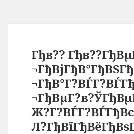
Гђв?? Гђв??ГђВµ
¬ГђВјГђВ°ГђВЅГђ
¬ГђВ°Г?ВЃГ?ВЃГ
¬ГђВµГ?в?ЎГђВµ
Ж?Г?ВЃГ?ВЃГђВє
Л?ГђВїГђВёГђВѕ