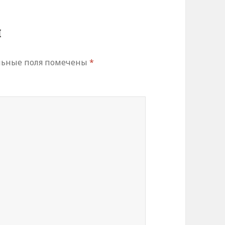
й
льные поля помечены
*