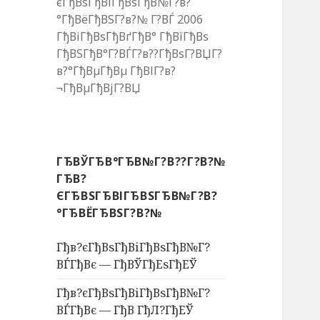
єГђВѕГђВіГђВѕГђВ№Г?в?
°ГђВёГђВЅГ?в?№ Г?ВЃ 2006
ГђВіГђВѕГђВґГђВ° ГђВїГђВѕ
ГђВЅГђВ°Г?ВЃГ?в??ГђВѕГ?ВЏГ?
в?°ГђВµГђВµ ГђВІГ?в?
¬ГђВµГђВјГ?ВЏ
ГЂВЎГЂВ°ГЂВ№Г?В??Г?В?№
ГЂВ?
ЄГЂВЅГЂВІГЂВЅГЂВ№Г?В?
°ГЂВЁГЂВЅГ?В?№
Гђв?єГђВѕГђВіГђВѕГђВ№Г?
ВЃГђВє — ГђВЎГђЕѕГђЕЎ
Гђв?єГђВѕГђВіГђВѕГђВ№Г?
ВЃГђВє — ГђВ ГђЛ?ГђЕЎ