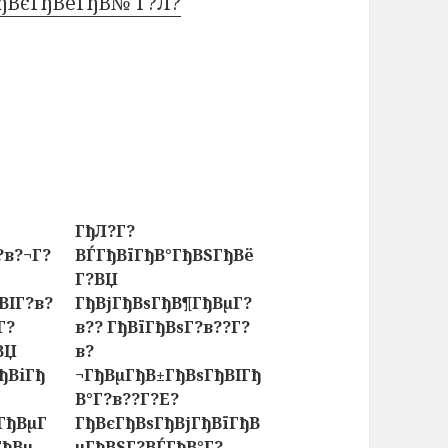
ГђВєГђВёГђВ№ Г?Л?
ГђЛ?Г?
?в?¬Г?
ВЃГђВїГђВ°ГђВЅГђВё
Г?ВЏ
ВІГ?в?
ГђВјГђВѕГђВ¶ГђВµГ?
Г?
в?? ГђВїГђВѕГ?в??Г?
ВЏ
в?
ђВіГђ
¬ГђВµГђВ±ГђВѕГђВІГђ
В°Г?в??Г?Е?
ГђВµГ
ГђВєГђВѕГђВјГђВїГђВ
ГђВµ
µГђВЅГ?ВЃГђВ°Г?