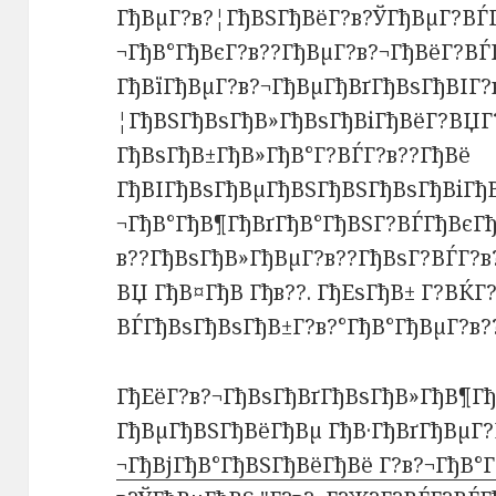
ГђВµГ?в?¦ГђВЅГђВёГ?в?ЎГђВµГ?ВЃГ
¬ГђВ°ГђВєГ?в??ГђВµГ?в?¬ГђВёГ?ВЃ
ГђВїГђВµГ?в?¬ГђВµГђВґГђВѕГђВІГ?
¦ГђВЅГђВѕГђВ»ГђВѕГђВіГђВёГ?ВЏГ?
ГђВѕГђВ±ГђВ»ГђВ°Г?ВЃГ?в??ГђВё
ГђВІГђВѕГђВµГђВЅГђВЅГђВѕГђВіГђВ
¬ГђВ°ГђВ¶ГђВґГђВ°ГђВЅГ?ВЃГђВєГђ
в??ГђВѕГђВ»ГђВµГ?в??ГђВѕГ?ВЃГ?в
ВЏ ГђВ¤ГђВ Гђв??. ГђЕѕГђВ± Г?ВЌГ?
ВЃГђВѕГђВѕГђВ±Г?в?°ГђВ°ГђВµГ?в?? 
ГђЕёГ?в?¬ГђВѕГђВґГђВѕГђВ»ГђВ¶Гђ
ГђВµГђВЅГђВёГђВµ ГђВ·ГђВґГђВµГ?
¬ГђВјГђВ°ГђВЅГђВёГђВё Г?в?¬ГђВ°