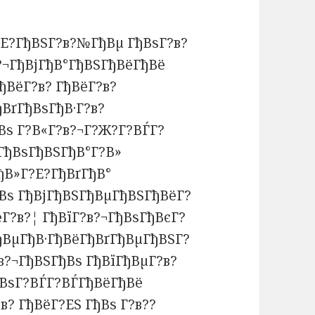
?Е?ГђВЅГ?в?№ГђВµ ГђВѕГ?в?
?¬ГђВјГђВ°ГђВЅГђВёГђВё
ђВёГ?в? ГђВёГ?в?
ВґГђВѕГђВ·Г?в?
Вѕ Г?В«Г?в?¬Г?Ж?Г?ВЃГ?
ГђВѕГђВЅГђВ°Г?В»
ђВ»Г?Е?ГђВґГђВ°
ђВѕ ГђВјГђВЅГђВµГђВЅГђВёГ?
Г?в?¦ ГђВїГ?в?¬ГђВѕГђВєГ?
ГђВµГђВ·ГђВёГђВґГђВµГђВЅГ?
в?¬ГђВЅГђВѕ ГђВїГђВµГ?в?
ђВѕГ?ВЃГ?ВЃГђВёГђВё
в? ГђВёГ?ЕЅ ГђВѕ Г?в??