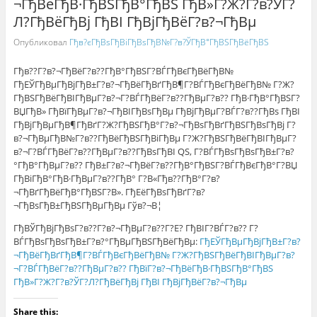
¬ГђВёГђВ·ГђВЅГђВ°ГђВЅ ГђВ»Г?Ж?Г?в?ЎГ?
Л?ГђВёГђВј ГђВІ ГђВјГђВёГ?в?¬ГђВµ
Опубликовал
Гђв?єГђВѕГђВіГђВѕГђВ№Г?в?ЎГђВ°ГђВЅГђВёГђВЅ
Гђв??Г?в?¬ГђВёГ?в??ГђВ°ГђВЅГ?ВЃГђВєГђВёГђВ№
ГђЕЎГђВµГђВјГђВ±Г?в?¬ГђВёГђВґГђВ¶Г?ВЃГђВєГђВёГђВ№ Г?Ж?
ГђВЅГђВёГђВІГђВµГ?в?¬Г?ВЃГђВёГ?в??ГђВµГ?в?? ГђВ·ГђВ°ГђВЅГ?
ВЏГђВ» ГђВїГђВµГ?в?¬ГђВІГђВѕГђВµ ГђВјГђВµГ?ВЃГ?в??ГђВѕ ГђВІ
ГђВјГђВµГђВ¶ГђВґГ?Ж?ГђВЅГђВ°Г?в?¬ГђВѕГђВґГђВЅГђВѕГђВј Г?
в?¬ГђВµГђВ№Г?в??ГђВёГђВЅГђВіГђВµ Г?Ж?ГђВЅГђВёГђВІГђВµГ?
в?¬Г?ВЃГђВёГ?в??ГђВµГ?в??ГђВѕГђВІ QS, Г?ВЃГђВѕГђВѕГђВ±Г?в?
°ГђВ°ГђВµГ?в?? ГђВ±Г?в?¬ГђВёГ?в??ГђВ°ГђВЅГ?ВЃГђВєГђВ°Г?ВЏ
ГђВіГђВ°ГђВ·ГђВµГ?в??ГђВ° Г?В«Гђв??ГђВ°Г?в?
¬ГђВґГђВёГђВ°ГђВЅГ?В». ГђЕёГђВѕГђВґГ?в?
¬ГђВѕГђВ±ГђВЅГђВµГђВµ Гўв?¬В¦
ГђВЎГђВјГђВѕГ?в??Г?в?¬ГђВµГ?в??Г?Е? ГђВІГ?ВЃГ?в?? Г?
ВЃГђВѕГђВѕГђВ±Г?в?°ГђВµГђВЅГђВёГђВµ:
ГђЕЎГђВµГђВјГђВ±Г?в?
¬ГђВёГђВґГђВ¶Г?ВЃГђВєГђВёГђВ№ Г?Ж?ГђВЅГђВёГђВІГђВµГ?в?
¬Г?ВЃГђВёГ?в??ГђВµГ?в?? ГђВїГ?в?¬ГђВёГђВ·ГђВЅГђВ°ГђВЅ
ГђВ»Г?Ж?Г?в?ЎГ?Л?ГђВёГђВј ГђВІ ГђВјГђВёГ?в?¬ГђВµ
Share this: