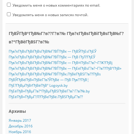
Уведомить меня о новых комментариях по email.
Уведомлять меня о новых записях почтой.
ГђВЎГђВ°ГђВ№Г?в??Г?в?№ Гђв?єГђВѕГђВіГђВѕГђВ№Г?
в?°ГђВёГђВЅГ?в?№
Гђв?єГђВѕГђВіГђВѕГђВ№Г?ВЃГђВє — ГђВЎГђЕѕГђЕЎ
Гђв?єГђВѕГђВіГђВѕГђВ№Г?ВЃГђВє — ГђВ ГђЛ?ГђЕЎ
Гђв?єГђВѕГђВіГђВѕГђВ№Г?ВЃГђВє — ГђВ¤ГђВѕГ?в?¬Г?Ж?ГђВј
Гђв?єГђВѕГђВіГђВѕГђВ№Г?ВЃГђВє — ГђЕёГђВѕГ?в?¬Г?в??ГђВ°ГђВ»
Гђв?єГђВѕГђВіГђВѕГђВ№Г?ВЃГђВє.ГђВёГђВЅГ?в??ГђВѕ
ГђВЎГђВёГђВ»ГђВёГ?в?ЎГђВё — ГђВ Гђв??ГђВ¦
ГђЕ?ГђВµГђВґГђВёГђВ° Logoysk.by
ГђЕёГђВ»ГђВµГ?в?°ГђВµГђВЅГђВёГ?в? Г?в?№.by
ГђЕёГђВ»ГђВµГ?Л?ГђВєГђВё.ГђВЅГђВµГ?в??
Архивы
Январь 2017
Декабрь 2016
Ноябрь 2016