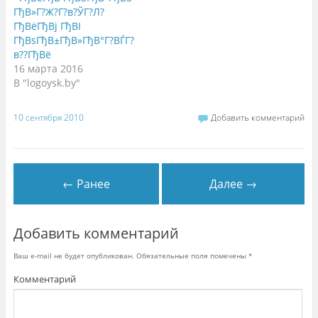
ГђВ»Г?Ж?Г?в?ЎГ?Л?
ГђВёГђВј ГђВІ
ГђВѕГђВ±ГђВ»ГђВ°Г?ВЃГ?
в??ГђВё
16 марта 2016
В "logoysk.by"
10 сентября 2010
Добавить комментарий
← Ранее
Далее →
Добавить комментарий
Ваш e-mail не будет опубликован.
Обязательные поля помечены
*
Комментарий