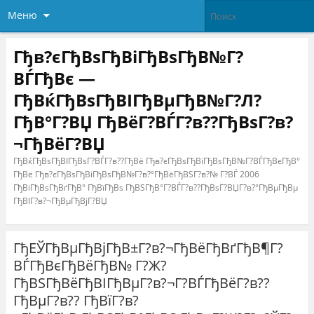
Меню
Гђв?єГђВѕГђВіГђВѕГђВ№Г?
ВЃГђВє —
ГђВќГђВѕГђВІГђВµГђВ№Г?Л?
ГђВ°Г?ВЏ ГђВёГ?ВЃГ?в??ГђВѕГ?в?
¬ГђВёГ?ВЏ
ГђВќГђВѕГђВІГђВѕГ?ВЃГ?в??ГђВё Гђв?єГђВѕГђВіГђВѕГђВ№Г?ВЃГђВєГђВ°
ГђВё Гђв?єГђВѕГђВіГђВѕГђВ№Г?в?°ГђВёГђВЅГ?в?№ Г?ВЃ 2006
ГђВіГђВѕГђВґГђВ° ГђВїГђВѕ ГђВЅГђВ°Г?ВЃГ?в??ГђВѕГ?ВЏГ?в?°ГђВµГђВµ
ГђВІГ?в?¬ГђВµГђВјГ?ВЏ
ГђЕЎГђВµГђВјГђВ±Г?в?¬ГђВёГђВґГђВ¶Г?
ВЃГђВєГђВёГђВ№ Г?Ж?
ГђВЅГђВёГђВІГђВµГ?в?¬Г?ВЃГђВёГ?в??
ГђВµГ?в?? ГђВїГ?в?