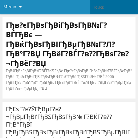
Меню
Гђв?єГђВѕГђВіГђВѕГђВ№Г?
ВЃГђВє —
ГђВќГђВѕГђВІГђВµГђВ№Г?Л?
ГђВ°Г?ВЏ ГђВёГ?ВЃГ?в??ГђВѕГ?в?
¬ГђВёГ?ВЏ
ГђВќГђВѕГђВІГђВѕГ?ВЃГ?в??ГђВё Гђв?єГђВѕГђВіГђВѕГђВ№Г?ВЃГђВєГђВ°
ГђВё Гђв?єГђВѕГђВіГђВѕГђВ№Г?в?°ГђВёГђВЅГ?в?№ Г?ВЃ 2006
ГђВіГђВѕГђВґГђВ° ГђВїГђВѕ ГђВЅГђВ°Г?ВЃГ?в??ГђВѕГ?ВЏГ?в?°ГђВµГђВµ
ГђВІГ?в?¬ГђВµГђВјГ?ВЏ
ГђЕѕГ?в?ЎГђВµГ?в?
¬ГђВµГђВґГђВЅГђВѕГђВ№ Г?ВЌГ?в??
ГђВ°ГђВї
ГђВјГђВЅГђВѕГђВіГђВѕГђВґГђВЅГђВµГђВІГ