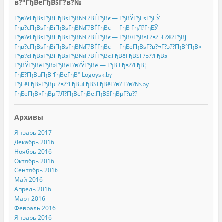
в?°ГђВёГђВЅГ?в?№
Гђв?єГђВѕГђВіГђВѕГђВ№Г?ВЃГђВє — ГђВЎГђЕѕГђЕЎ
Гђв?єГђВѕГђВіГђВѕГђВ№Г?ВЃГђВє — ГђВ ГђЛ?ГђЕЎ
Гђв?єГђВѕГђВіГђВѕГђВ№Г?ВЃГђВє — ГђВ¤ГђВѕГ?в?¬Г?Ж?ГђВј
Гђв?єГђВѕГђВіГђВѕГђВ№Г?ВЃГђВє — ГђЕёГђВѕГ?в?¬Г?в??ГђВ°ГђВ»
Гђв?єГђВѕГђВіГђВѕГђВ№Г?ВЃГђВє.ГђВёГђВЅГ?в??ГђВѕ
ГђВЎГђВёГђВ»ГђВёГ?в?ЎГђВё — ГђВ Гђв??ГђВ¦
ГђЕ?ГђВµГђВґГђВёГђВ° Logoysk.by
ГђЕёГђВ»ГђВµГ?в?°ГђВµГђВЅГђВёГ?в? Г?в?№.by
ГђЕёГђВ»ГђВµГ?Л?ГђВєГђВё.ГђВЅГђВµГ?в??
Архивы
Январь 2017
Декабрь 2016
Ноябрь 2016
Октябрь 2016
Сентябрь 2016
Май 2016
Апрель 2016
Март 2016
Февраль 2016
Январь 2016