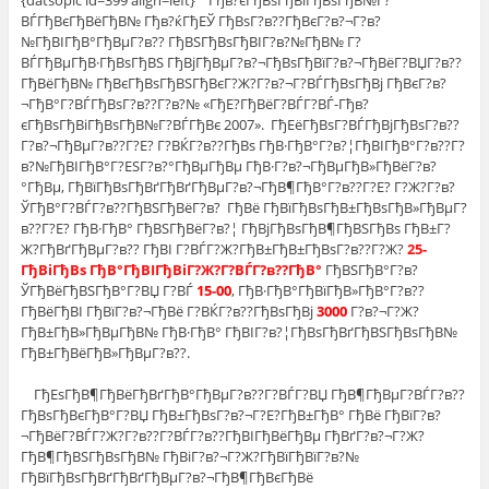
{datsopic id=399 align=left} Гђв?єГђВѕГђВіГђВѕГђВ№Г?
ВЃГђВєГђВёГђВ№ Гђв?ќГђЕЎ ГђВѕГ?в??ГђВєГ?в?¬Г?в?
№ГђВІГђВ°ГђВµГ?в?? ГђВЅГђВѕГђВІГ?в?№ГђВ№ Г?
ВЃГђВµГђВ·ГђВѕГђВЅ ГђВјГђВµГ?в?¬ГђВѕГђВїГ?в?¬ГђВёГ?ВЏГ?в??
ГђВёГђВ№ ГђВєГђВѕГђВЅГђВєГ?Ж?Г?в?¬Г?ВЃГђВѕГђВј ГђВєГ?в?
¬ГђВ°Г?ВЃГђВѕГ?в??Г?в?№ «ГђЕ?ГђВёГ?ВЃГ?ВЃ-Гђв?
єГђВѕГђВіГђВѕГђВ№Г?ВЃГђВє 2007». ГђЕёГђВѕГ?ВЃГђВјГђВѕГ?в??
Г?в?¬ГђВµГ?в??Г?Е? Г?ВЌГ?в??ГђВѕ ГђВ·ГђВ°Г?в?¦ГђВІГђВ°Г?в??Г?
в?№ГђВІГђВ°Г?ЕЅГ?в?°ГђВµГђВµ ГђВ·Г?в?¬ГђВµГђВ»ГђВёГ?в?
°ГђВµ, ГђВїГђВѕГђВґГђВґГђВµГ?в?¬ГђВ¶ГђВ°Г?в??Г?Е? Г?Ж?Г?в?
ЎГђВ°Г?ВЃГ?в??ГђВЅГђВёГ?в? ГђВё ГђВїГђВѕГђВ±ГђВѕГђВ»ГђВµГ?
в??Г?Е? ГђВ·ГђВ° ГђВЅГђВёГ?в?¦ ГђВјГђВѕГђВ¶ГђВЅГђВѕ ГђВ±Г?
Ж?ГђВґГђВµГ?в?? ГђВІ Г?ВЃГ?Ж?ГђВ±ГђВ±ГђВѕГ?в??Г?Ж?
25-
ГђВіГђВѕ ГђВ°ГђВІГђВіГ?Ж?Г?ВЃГ?в??ГђВ°
ГђВЅГђВ°Г?в?
ЎГђВёГђВЅГђВ°Г?ВЏ Г?ВЃ
15-00
, ГђВ·ГђВ°ГђВїГђВ»ГђВ°Г?в??
ГђВёГђВІ ГђВїГ?в?¬ГђВё Г?ВЌГ?в??ГђВѕГђВј
3000
Г?в?¬Г?Ж?
ГђВ±ГђВ»ГђВµГђВ№ ГђВ·ГђВ° ГђВІГ?в?¦ГђВѕГђВґГђВЅГђВѕГђВ№
ГђВ±ГђВёГђВ»ГђВµГ?в??.
ГђЕѕГђВ¶ГђВёГђВґГђВ°ГђВµГ?в??Г?ВЃГ?ВЏ ГђВ¶ГђВµГ?ВЃГ?в??
ГђВѕГђВєГђВ°Г?ВЏ ГђВ±ГђВѕГ?в?¬Г?Е?ГђВ±ГђВ° ГђВё ГђВїГ?в?
¬ГђВёГ?ВЃГ?Ж?Г?в??Г?ВЃГ?в??ГђВІГђВёГђВµ ГђВґГ?в?¬Г?Ж?
ГђВ¶ГђВЅГђВѕГђВ№ ГђВіГ?в?¬Г?Ж?ГђВїГђВїГ?в?№
ГђВїГђВѕГђВґГђВґГђВµГ?в?¬ГђВ¶ГђВєГђВё