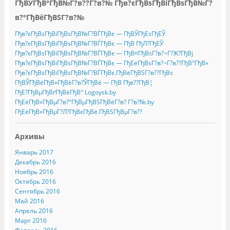
ГђВЎГђВ°ГђВ№Г?в??Г?в?№ Гђв?єГђВѕГђВіГђВѕГђВ№Г?
в?°ГђВёГђВЅГ?в?№
Гђв?єГђВѕГђВіГђВѕГђВ№Г?ВЃГђВє — ГђВЎГђЕѕГђЕЎ
Гђв?єГђВѕГђВіГђВѕГђВ№Г?ВЃГђВє — ГђВ ГђЛ?ГђЕЎ
Гђв?єГђВѕГђВіГђВѕГђВ№Г?ВЃГђВє — ГђВ¤ГђВѕГ?в?¬Г?Ж?ГђВј
Гђв?єГђВѕГђВіГђВѕГђВ№Г?ВЃГђВє — ГђЕёГђВѕГ?в?¬Г?в??ГђВ°ГђВ»
Гђв?єГђВѕГђВіГђВѕГђВ№Г?ВЃГђВє.ГђВёГђВЅГ?в??ГђВѕ
ГђВЎГђВёГђВ»ГђВёГ?в?ЎГђВё — ГђВ Гђв??ГђВ¦
ГђЕ?ГђВµГђВґГђВёГђВ° Logoysk.by
ГђЕёГђВ»ГђВµГ?в?°ГђВµГђВЅГђВёГ?в? Г?в?№.by
ГђЕёГђВ»ГђВµГ?Л?ГђВєГђВё.ГђВЅГђВµГ?в??
Архивы
Январь 2017
Декабрь 2016
Ноябрь 2016
Октябрь 2016
Сентябрь 2016
Май 2016
Апрель 2016
Март 2016