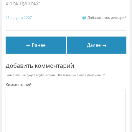
о
В "ГђВ ГђЛ?ГђЕЎ"
в
о
м
о
21 августа 2007
Добавить комментарий
к
н
е
)
← Ранее
Далее →
Добавить комментарий
Ваш e-mail не будет опубликован.
Обязательные поля помечены
*
Комментарий