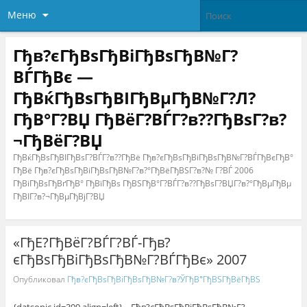
Меню
Гђв?єГђВѕГђВіГђВѕГђВ№Г?
ВЃГђВє —
ГђВќГђВѕГђВІГђВµГђВ№Г?Л?
ГђВ°Г?ВЏ ГђВёГ?ВЃГ?в??ГђВѕГ?в?
¬ГђВёГ?ВЏ
ГђВќГђВѕГђВІГђВѕГ?ВЃГ?в??ГђВё Гђв?єГђВѕГђВіГђВѕГђВ№Г?ВЃГђВєГђВ°
ГђВё Гђв?єГђВѕГђВіГђВѕГђВ№Г?в?°ГђВёГђВЅГ?в?№ Г?ВЃ 2006
ГђВіГђВѕГђВґГђВ° ГђВїГђВѕ ГђВЅГђВ°Г?ВЃГ?в??ГђВѕГ?ВЏГ?в?°ГђВµГђВµ
ГђВІГ?в?¬ГђВµГђВјГ?ВЏ
«ГђЕ?ГђВёГ?ВЃГ?ВЃ-Гђв?
єГђВѕГђВіГђВѕГђВ№Г?ВЃГђВє» 2007
Опубликовал
Гђв?єГђВѕГђВіГђВѕГђВ№Г?в?ЎГђВ°ГђВЅГђВёГђВЅ