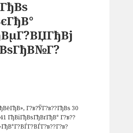
іГђВѕ
єГђВ°
ђВµГ?ВЏГђВј
ђВѕГђВ№Г?
ђВёГђВ», Г?в?ЎГ?в??ГђВѕ 30
41 ГђВіГђВѕГђВґГђВ° Г?в??
¬ГђВ°Г?ВЃГ?ВЃГ?в??Г?в?