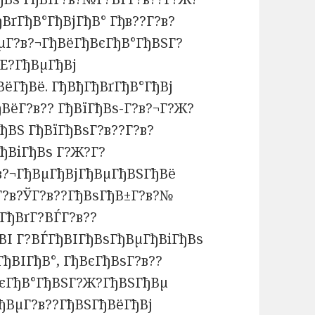
ВґГђВ°ГђВјГђВ° Гђв??Г?в?
µГ?в?¬ГђВёГђВєГђВ°ГђВЅГ?
?Е?ГђВµГђВј
ёГђВё. ГђВђГђВґГђВ°ГђВј
ВёГ?в?? ГђВїГђВѕ-Г?в?¬Г?Ж?
ђВЅ ГђВїГђВѕГ?в??Г?в?
ГђВіГђВѕ Г?Ж?Г?
в?¬ГђВµГђВјГђВµГђВЅГђВё
 Г?в?ЎГ?в??ГђВѕГђВ±Г?в?№
ГђВґГ?ВЃГ?в??
ВІ Г?ВЃГђВІГђВѕГђВµГђВіГђВѕ
ђВІГђВ°, ГђВєГђВѕГ?в??
єГђВ°ГђВЅГ?Ж?ГђВЅГђВµ
ђВµГ?в??ГђВЅГђВёГђВј