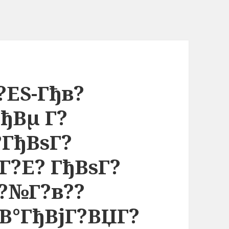
?ЕЅ-Гђв?
ђВµ Г?
?ГђВѕГ?
Г?Е? ГђВѕГ?
в?№Г?в??
В°ГђВјГ?ВЏГ?