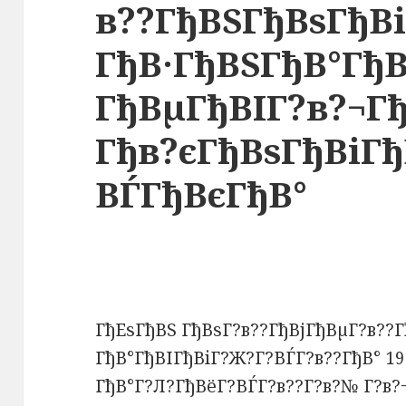
в??ГђВЅГђВѕГђВ
ГђВ·ГђВЅГђВ°ГђВ
ГђВµГђВІГ?в?¬Г
Гђв?єГђВѕГђВіГ
ВЃГђВєГђВ°
ГђЕѕГђВЅ ГђВѕГ?в??ГђВјГђВµГ?в??Г
ГђВ°ГђВІГђВіГ?Ж?Г?ВЃГ?в??ГђВ° 19
ГђВ°Г?Л?ГђВёГ?ВЃГ?в??Г?в?№ Г?в?