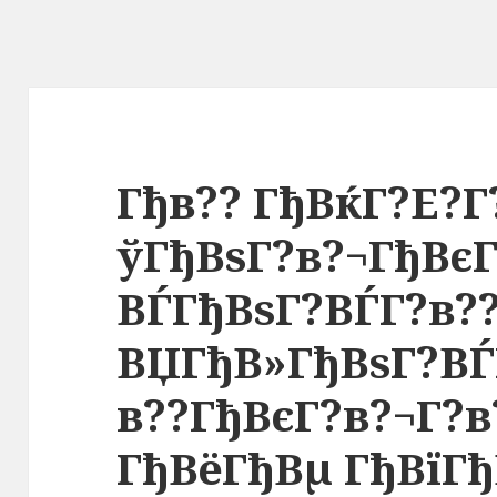
Гђв?? ГђВќГ?Е?Г
ўГђВѕГ?в?¬ГђВєГ
ВЃГђВѕГ?ВЃГ?в?
ВЏГђВ»ГђВѕГ?ВЃ
в??ГђВєГ?в?¬Г?
ГђВёГђВµ ГђВїГђ