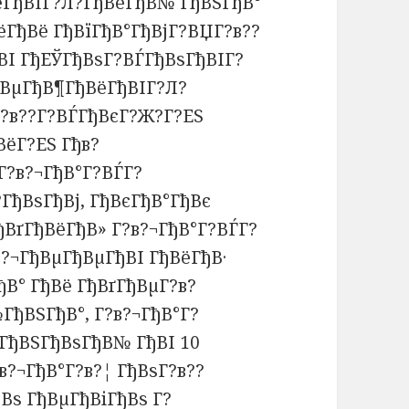
ёГђВІГ?Л?ГђВёГђВ№ ГђВЅГђВ°
ёГђВё ГђВїГђВ°ГђВјГ?ВЏГ?в??
ВІ ГђЕЎГђВѕГ?ВЃГђВѕГђВІГ?
ђВµГђВ¶ГђВёГђВІГ?Л?
Г?в??Г?ВЃГђВєГ?Ж?Г?ЕЅ
ВёГ?ЕЅ Гђв?
Г?в?¬ГђВ°Г?ВЃГ?
?ГђВѕГђВј, ГђВєГђВ°ГђВє
ђВґГђВёГђВ» Г?в?¬ГђВ°Г?ВЃГ?
в?¬ГђВµГђВµГђВІ ГђВёГђВ·
В° ГђВё ГђВґГђВµГ?в?
ГђВЅГђВ°, Г?в?¬ГђВ°Г?
ГђВЅГђВѕГђВ№ ГђВІ 10
?¬ГђВ°Г?в?¦ ГђВѕГ?в??
ђВѕ ГђВµГђВіГђВѕ Г?