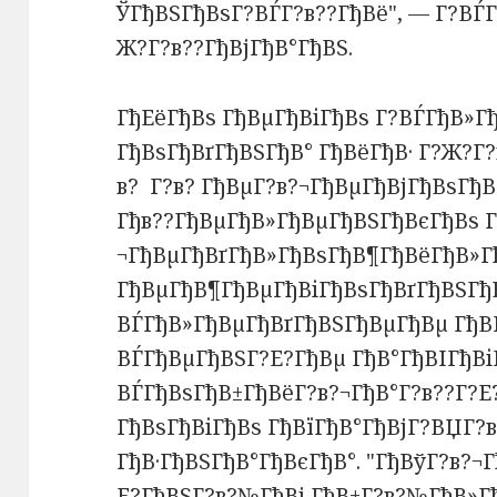
ЎГђВЅГђВѕГ?ВЃГ?в??ГђВё", — Г?ВЃГ
Ж?Г?в??ГђВјГђВ°ГђВЅ.
ГђЕёГђВѕ ГђВµГђВіГђВѕ Г?ВЃГђВ»Гђ
ГђВѕГђВґГђВЅГђВ° ГђВёГђВ· Г?Ж?Г
в? Г?в? ГђВµГ?в?¬ГђВµГђВјГђВѕГђ
Гђв??ГђВµГђВ»ГђВµГђВЅГђВєГђВѕ Г
¬ГђВµГђВґГђВ»ГђВѕГђВ¶ГђВёГђВ»Г
ГђВµГђВ¶ГђВµГђВіГђВѕГђВґГђВЅГђВ
ВЃГђВ»ГђВµГђВґГђВЅГђВµГђВµ ГђВ
ВЃГђВµГђВЅГ?Е?ГђВµ ГђВ°ГђВІГђВі
ВЃГђВѕГђВ±ГђВёГ?в?¬ГђВ°Г?в??Г?Е
ГђВѕГђВіГђВѕ ГђВїГђВ°ГђВјГ?ВЏГ?
ГђВ·ГђВЅГђВ°ГђВєГђВ°. "ГђВўГ?в?¬
Е?ГђВЅГ?в?№ГђВј ГђВ±Г?в?№ГђВ»Г