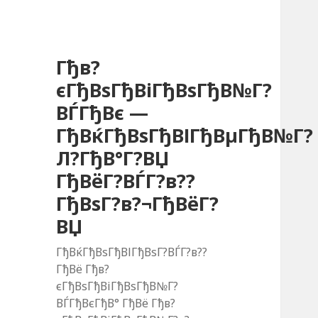
Гђв?
єГђВѕГђВіГђВѕГђВ№Г?
ВЃГђВє —
ГђВќГђВѕГђВІГђВµГђВ№Г?
Л?ГђВ°Г?ВЏ
ГђВёГ?ВЃГ?в??
ГђВѕГ?в?¬ГђВёГ?
ВЏ
ГђВќГђВѕГђВІГђВѕГ?ВЃГ?в??
ГђВё Гђв?
єГђВѕГђВіГђВѕГђВ№Г?
ВЃГђВєГђВ° ГђВё Гђв?