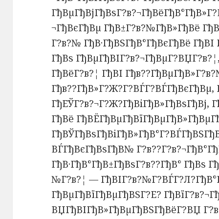
ГђВµГђВјГђВѕГ?в?¬ГђВёГђВ°ГђВ»Г?
¬ГђВєГђВµ ГђВ±Г?в?№ГђВ»ГђВё ГђВ
Г?в?№ ГђВ·ГђВЅГђВ°ГђВєГђВё ГђВІ 
ГђВѕ ГђВµГђВІГ?в?¬ГђВµГ?ВЏГ?в?¦
ГђВёГ?в?¦ ГђВІ Гђв??ГђВµГђВ»Г?в
Гђв??ГђВ»Г?Ж?Г?ВЃГ?ВЃГђВєГђВµ, 
ГђЕЎГ?в?¬Г?Ж?ГђВіГђВ»ГђВѕГђВј, 
ГђВё ГђВЁГђВµГђВїГђВµГђВ»ГђВµГђ
ГђВЎГђВѕГђВіГђВ»ГђВ°Г?ВЃГђВЅГђ
ВЃГђВєГђВѕГђВ№ Г?в??Г?в?¬ГђВ°Гђ
ГђВ·ГђВ°ГђВ±ГђВѕГ?в??ГђВ° ГђВѕ Г
№Г?в?¦ — ГђВІГ?в?№Г?ВЃГ?Л?ГђВ°
ГђВµГђВїГђВµГђВЅГ?Е? ГђВїГ?в?¬Г
ВЏГђВІГђВ»ГђВµГђВЅГђВёГ?ВЏ Г?в