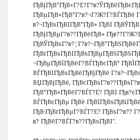
ГђВјГђВ°ГђВ»Г?Е?Г?в?ЎГђВёГђВєГђВ
ГђВµГђВ»ГђВ°Г?в?¬Г?Ж?Г?ВЃГђВё Г
в?¬ГђВѕГђВІГђВ°ГђВ» ГђВІ ГђВЎГђВ
ГђВјГђВµГ?в??ГђВёГђВ» Гђв??Г?Ж?Г
ГђВЎГђВѕГ?в?¦Г?в?¬ГђВ°ГђВЅГђВёГ
ГђВґГђВѕГђВІГђВѕГђВµГђВЅГђВЅГђ
¬ГђВµГђВїГђВёГ?ВЃГђВєГђВ° ГђВЇГ
ВЃГђВІГђВѕГђВёГђВјГђВё Г?в?¬ГђВ
ВЏГђВјГђВё, ГђВєГђВѕГ?в??ГђВѕГ?
ГђВ°ГђВ»ГђВёГ?ВЃГ?Е? ГђВІ Гђв?є
ВЃГђВєГђВµ ГђВё ГђВїГђВѕГђВіГђВ
ГђВ·ГђВґГђВµГ?ВЃГ?Е? ГђВѕГ?в?? Г
в? ГђВёГ?ВЃГ?в??ГђВѕГђВІ".