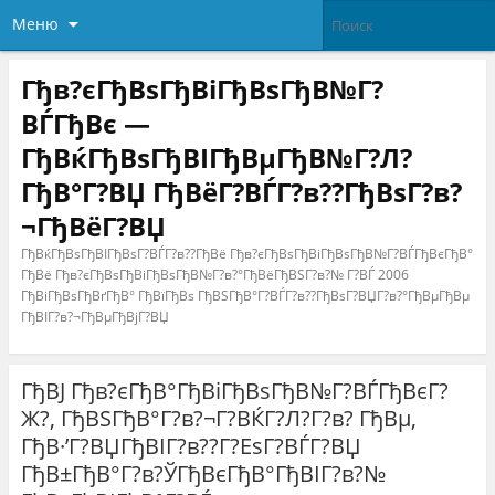
Меню
Гђв?єГђВѕГђВіГђВѕГђВ№Г?
ВЃГђВє —
ГђВќГђВѕГђВІГђВµГђВ№Г?Л?
ГђВ°Г?ВЏ ГђВёГ?ВЃГ?в??ГђВѕГ?в?
¬ГђВёГ?ВЏ
ГђВќГђВѕГђВІГђВѕГ?ВЃГ?в??ГђВё Гђв?єГђВѕГђВіГђВѕГђВ№Г?ВЃГђВєГђВ°
ГђВё Гђв?єГђВѕГђВіГђВѕГђВ№Г?в?°ГђВёГђВЅГ?в?№ Г?ВЃ 2006
ГђВіГђВѕГђВґГђВ° ГђВїГђВѕ ГђВЅГђВ°Г?ВЃГ?в??ГђВѕГ?ВЏГ?в?°ГђВµГђВµ
ГђВІГ?в?¬ГђВµГђВјГ?ВЏ
ГђВЈ Гђв?єГђВ°ГђВіГђВѕГђВ№Г?ВЃГђВєГ?
Ж?, ГђВЅГђВ°Г?в?¬Г?ВЌГ?Л?Г?в? ГђВµ,
ГђВ·’Г?ВЏГђВІГ?в??Г?ЕѕГ?ВЃГ?ВЏ
ГђВ±ГђВ°Г?в?ЎГђВєГђВ°ГђВІГ?в?№