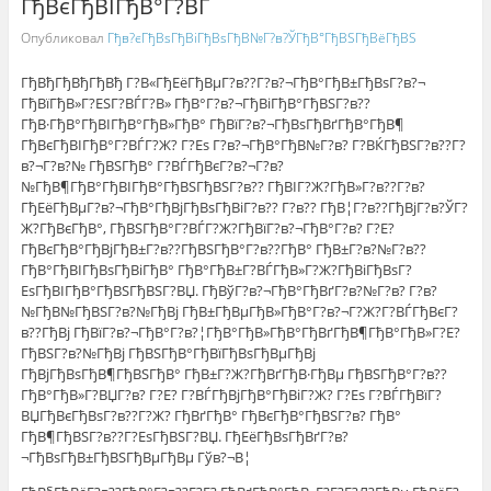
ГђВєГђВІГђВ°Г?ВЃ
Опубликовал
Гђв?єГђВѕГђВіГђВѕГђВ№Г?в?ЎГђВ°ГђВЅГђВёГђВЅ
ГђВђГђВђГђВђ Г?В«ГђЕёГђВµГ?в??Г?в?¬ГђВ°ГђВ±ГђВѕГ?в?¬
ГђВїГђВ»Г?ЕЅГ?ВЃГ?В» ГђВ°Г?в?¬ГђВіГђВ°ГђВЅГ?в??
ГђВ·ГђВ°ГђВІГђВ°ГђВ»ГђВ° ГђВїГ?в?¬ГђВѕГђВґГђВ°ГђВ¶
ГђВєГђВІГђВ°Г?ВЃГ?Ж? Г?Еѕ Г?в?¬ГђВ°ГђВ№Г?в? Г?ВЌГђВЅГ?в??Г?
в?¬Г?в?№ ГђВЅГђВ° Г?ВЃГђВєГ?в?¬Г?в?
№ГђВ¶ГђВ°ГђВІГђВ°ГђВЅГђВЅГ?в?? ГђВІГ?Ж?ГђВ»Г?в??Г?в?
ГђЕёГђВµГ?в?¬ГђВ°ГђВјГђВѕГђВіГ?в?? Г?в?? ГђВ¦Г?в??ГђВјГ?в?ЎГ?
Ж?ГђВєГђВ°, ГђВЅГђВ°Г?ВЃГ?Ж?ГђВїГ?в?¬ГђВ°Г?в? Г?Е?
ГђВєГђВ°ГђВјГђВ±Г?в??ГђВЅГђВ°Г?в??ГђВ° ГђВ±Г?в?№Г?в??
ГђВ°ГђВІГђВѕГђВіГђВ° ГђВ°ГђВ±Г?ВЃГђВ»Г?Ж?ГђВіГђВѕГ?
ЕѕГђВІГђВ°ГђВЅГђВЅГ?ВЏ. ГђВўГ?в?¬ГђВ°ГђВґГ?в?№Г?в? Г?в?
№ГђВ№ГђВЅГ?в?№ГђВј ГђВ±ГђВµГђВ»ГђВ°Г?в?¬Г?Ж?Г?ВЃГђВєГ?
в??ГђВј ГђВїГ?в?¬ГђВ°Г?в?¦ГђВ°ГђВ»ГђВ°ГђВґГђВ¶ГђВ°ГђВ»Г?Е?
ГђВЅГ?в?№ГђВј ГђВЅГђВ°ГђВїГђВѕГђВµГђВј
ГђВјГђВѕГђВ¶ГђВЅГђВ° ГђВ±Г?Ж?ГђВґГђВ·ГђВµ ГђВЅГђВ°Г?в??
ГђВ°ГђВ»Г?ВЏГ?в? Г?Е? Г?ВЃГђВјГђВ°ГђВіГ?Ж? Г?Еѕ Г?ВЃГђВїГ?
ВЏГђВєГђВѕГ?в??Г?Ж? ГђВґГђВ° ГђВєГђВ°ГђВЅГ?в? ГђВ°
ГђВ¶ГђВЅГ?в??Г?ЕѕГђВЅГ?ВЏ. ГђЕёГђВѕГђВґГ?в?
¬ГђВѕГђВ±ГђВЅГђВµГђВµ Гўв?¬В¦