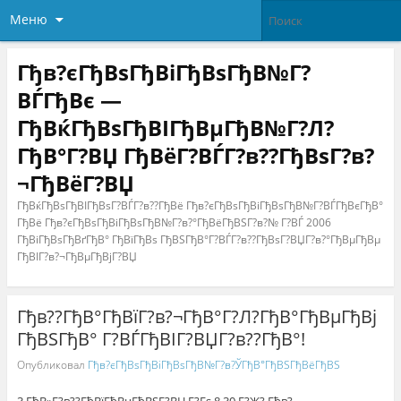
Меню
Гђв?єГђВѕГђВіГђВѕГђВ№Г?
ВЃГђВє —
ГђВќГђВѕГђВІГђВµГђВ№Г?Л?
ГђВ°Г?ВЏ ГђВёГ?ВЃГ?в??ГђВѕГ?в?
¬ГђВёГ?ВЏ
ГђВќГђВѕГђВІГђВѕГ?ВЃГ?в??ГђВё Гђв?єГђВѕГђВіГђВѕГђВ№Г?ВЃГђВєГђВ°
ГђВё Гђв?єГђВѕГђВіГђВѕГђВ№Г?в?°ГђВёГђВЅГ?в?№ Г?ВЃ 2006
ГђВіГђВѕГђВґГђВ° ГђВїГђВѕ ГђВЅГђВ°Г?ВЃГ?в??ГђВѕГ?ВЏГ?в?°ГђВµГђВµ
ГђВІГ?в?¬ГђВµГђВјГ?ВЏ
Гђв??ГђВ°ГђВїГ?в?¬ГђВ°Г?Л?ГђВ°ГђВµГђВј
ГђВЅГђВ° Г?ВЃГђВІГ?ВЏГ?в??ГђВ°!
Опубликовал
Гђв?єГђВѕГђВіГђВѕГђВ№Г?в?ЎГђВ°ГђВЅГђВёГђВЅ