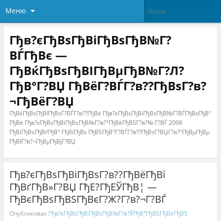
Меню
Гђв?єГђВѕГђВіГђВѕГђВ№Г?
ВЃГђВє —
ГђВќГђВѕГђВІГђВµГђВ№Г?Л?
ГђВ°Г?ВЏ ГђВёГ?ВЃГ?в??ГђВѕГ?в?
¬ГђВёГ?ВЏ
ГђВќГђВѕГђВІГђВѕГ?ВЃГ?в??ГђВё Гђв?єГђВѕГђВіГђВѕГђВ№Г?ВЃГђВєГђВ°
ГђВё Гђв?єГђВѕГђВіГђВѕГђВ№Г?в?°ГђВёГђВЅГ?в?№ Г?ВЃ 2006
ГђВіГђВѕГђВґГђВ° ГђВїГђВѕ ГђВЅГђВ°Г?ВЃГ?в??ГђВѕГ?ВЏГ?в?°ГђВµГђВµ
ГђВІГ?в?¬ГђВµГђВјГ?ВЏ
Гђв?єГђВѕГђВіГђВѕГ?в??ГђВёГђВї
ГђВґГђВ»Г?ВЏ ГђЕ?ГђЕЎГђВ¦ —
ГђВєГђВѕГђВЅГђВєГ?Ж?Г?в?¬Г?ВЃ
Опубликовал
Гђв?єГђВѕГђВіГђВѕГђВ№Г?в?ЎГђВ°ГђВЅГђВёГђВЅ