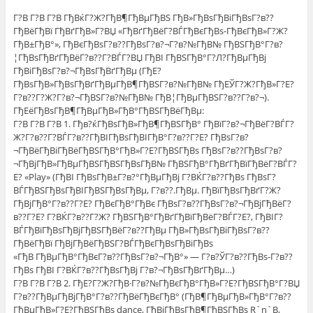
Г?В Г?В Г?В ГђВќГ?Ж?ГђВ¶ГђВµГђВЅ ГђВ»ГђВѕГђВіГђВѕГ?в??
ГђВёГђВї ГђВґГђВ»Г?ВЏ «ГђВґГђВёГ?ВЃГђВєГђВѕ-ГђВєГђВ»Г?Ж?
ГђВ±ГђВ°», ГђВєГђВѕГ?в??ГђВѕГ?в?¬Г?в?№ГђВ№ ГђВЅГђВ°Г?в?
¦ГђВѕГђВґГђВёГ?в??Г?ВЃГ?ВЏ ГђВІ ГђВЅГђВ°Г?Л?ГђВµГђВј
ГђВіГђВѕГ?в?¬ГђВѕГђВґГђВµ (ГђЕ?
ГђВѕГђВ»ГђВѕГђВґГђВµГђВ¶ГђВЅГ?в?№ГђВ№ ГђЕЎГ?Ж?ГђВ»Г?Е?
Г?в??Г?Ж?Г?в?¬ГђВЅГ?в?№ГђВ№ ГђВ¦ГђВµГђВЅГ?в??Г?в?¬).
ГђЕёГђВѕГђВ¶ГђВµГђВ»ГђВ°ГђВЅГђВёГђВµ:
Г?В Г?В Г?В 1. Гђв?ќГђВѕГђВ»ГђВ¶ГђВЅГђВ° ГђВїГ?в?¬ГђВёГ?ВЃГ?
Ж?Г?в??Г?ВЃГ?в??ГђВІГђВѕГђВІГђВ°Г?в??Г?Е? ГђВѕГ?в?
¬ГђВёГђВіГђВёГђВЅГђВ°ГђВ»Г?Е?ГђВЅГђВѕ ГђВѕГ?в??ГђВѕГ?в?
¬ГђВјГђВ»ГђВµГђВЅГђВЅГђВѕГђВ№ ГђВЅГђВ°ГђВґГђВїГђВёГ?ВЃГ?
Е? «Play» (ГђВІ ГђВѕГђВ±Г?в?°ГђВµГђВј Г?ВЌГ?в??ГђВѕ ГђВѕГ?
ВЃГђВЅГђВѕГђВІГђВЅГђВѕГђВµ, Г?в??.ГђВµ. ГђВїГђВѕГђВґГ?Ж?
ГђВјГђВ°Г?в??Г?Е? ГђВєГђВ°ГђВє ГђВѕГ?в??ГђВѕГ?в?¬ГђВјГђВёГ?
в??Г?Е? Г?ВЌГ?в??Г?Ж? ГђВЅГђВ°ГђВґГђВїГђВёГ?ВЃГ?Е?, ГђВІГ?
ВЃГђВїГђВѕГђВјГђВЅГђВёГ?в??ГђВµ ГђВ»ГђВѕГђВіГђВѕГ?в??
ГђВёГђВї ГђВјГђВёГђВЅГ?ВЃГђВєГђВѕГђВіГђВѕ
«ГђВ ГђВµГђВ°ГђВєГ?в??ГђВѕГ?в?¬ГђВ°» — Г?в?ЎГ?в??ГђВѕ-Г?в??
ГђВѕ ГђВІ Г?ВЌГ?в??ГђВѕГђВј Г?в?¬ГђВѕГђВґГђВµ…)
Г?В Г?В Г?В 2. ГђЕ?Г?Ж?ГђВ·Г?в?№ГђВєГђВ°ГђВ»Г?Е?ГђВЅГђВ°Г?ВЏ
Г?в??ГђВµГђВјГђВ°Г?в??ГђВёГђВєГђВ° (ГђВ¶ГђВµГђВ»ГђВ°Г?в??
ГђВµГђВ»Г?Е?ГђВЅГђВѕ dance, ГђВјГђВѕГђВ¶ГђВЅГђВѕ R`n`B,