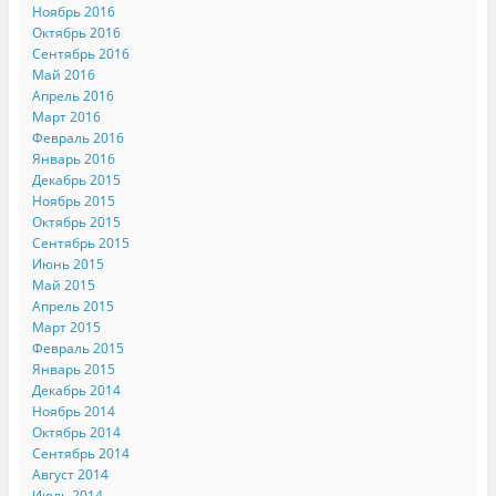
о
k
в
Ноябрь 2016
в
.
о
о
(
м
Октябрь 2016
м
О
о
Сентябрь 2016
о
т
к
к
к
н
Май 2016
н
р
е
Апрель 2016
е
ы
)
)
в
Март 2016
а
Февраль 2016
е
т
Январь 2016
с
я
Декабрь 2015
в
Ноябрь 2015
н
о
Октябрь 2015
в
Сентябрь 2015
о
м
Июнь 2015
о
к
Май 2015
н
Апрель 2015
е
)
Март 2015
Февраль 2015
Январь 2015
Декабрь 2014
Ноябрь 2014
Октябрь 2014
Сентябрь 2014
Август 2014
Июль 2014