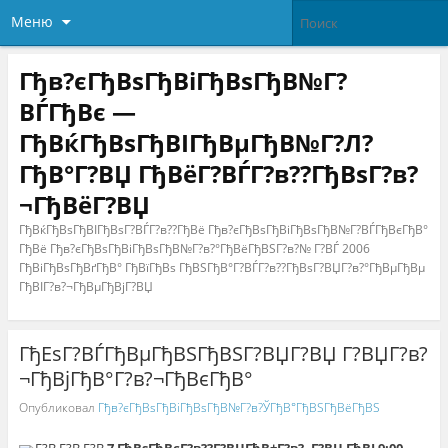
Меню
Гђв?єГђВѕГђВіГђВѕГђВ№Г?
ВЃГђВє —
ГђВќГђВѕГђВІГђВµГђВ№Г?Л?
ГђВ°Г?ВЏ ГђВёГ?ВЃГ?в??ГђВѕГ?в?
¬ГђВёГ?ВЏ
ГђВќГђВѕГђВІГђВѕГ?ВЃГ?в??ГђВё Гђв?єГђВѕГђВіГђВѕГђВ№Г?ВЃГђВєГђВ°
ГђВё Гђв?єГђВѕГђВіГђВѕГђВ№Г?в?°ГђВёГђВЅГ?в?№ Г?ВЃ 2006
ГђВіГђВѕГђВґГђВ° ГђВїГђВѕ ГђВЅГђВ°Г?ВЃГ?в??ГђВѕГ?ВЏГ?в?°ГђВµГђВµ
ГђВІГ?в?¬ГђВµГђВјГ?ВЏ
ГђЕѕГ?ВЃГђВµГђВЅГђВЅГ?ВЏГ?ВЏ Г?ВЏГ?в?
¬ГђВјГђВ°Г?в?¬ГђВєГђВ°
Опубликовал
Гђв?єГђВѕГђВіГђВѕГђВ№Г?в?ЎГђВ°ГђВЅГђВёГђВЅ