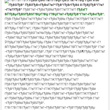
Г?В Г?В Г?В
7 ГђВѕГђВєГ?в??Г?ВЏГђВ±Г?в?¬Г?ВЏ ГђВІ 9:00
ГђВЅГђВ° ГђВїГђВ»ГђВѕГ?в?°ГђВ°ГђВґГђВё 8 ГђВјГђВ°Г?в?
¬Г?в??ГђВ°
ГђВїГ?в?¬ГђВѕГђВ№ГђВґГ?в??Г?в??
ГђЕѕГ?
ВЃГђВµГђВЅГђВЅГ?ВЏГ?ВЏ Г?ВЏГ?в?¬ГђВјГђВ°Г?в?¬ГђВєГђВ°
,
ГђВІ ГђВєГђВѕГ?в??ГђВѕГ?в?¬ГђВѕГђВ№ ГђВ±Г?Ж?ГђВґГ?Ж?Г?в??
Г?Ж?Г?в?ЎГђВ°Г?ВЃГ?в??ГђВІГђВѕГђВІГђВ°Г?в??Г?Е? ГђВІГ?
ВЃГђВµ Г?ВЃГ?в?¦ ГђВё ГђВїГ?в?¬ГђВѕГђВјГ?в?№Г?Л?
ГђВ»ГђВµГђВЅГђВЅГ?в?№ГђВµ ГђВїГ?в?¬ГђВµГђВґГђВїГ?в?
¬ГђВёГ?ВЏГ?в??ГђВёГ?ВЏ, ГђВєГђВѕГђВјГђВјГђВµГ?в?¬Г?в?
ЎГђВµГ?ВЃГђВєГђВёГђВµ ГђВё Г?в??ГђВµГ?в?¬ГђВјГђВµГ?в?¬Г?
ВЃГђВєГђВёГђВµ Г?в?¦ГђВѕГђВ·Г?ВЏГђВ№Г?ВЃГ?в??ГђВІГђВ° Г?в?
¬ГђВ°ГђВ№ГђВѕГђВЅГђВ°, ГђВ° Г?в??ГђВ°ГђВє ГђВ¶ГђВµ ГђВїГ?в?
¬ГђВµГђВґГђВїГ?в?¬ГђВёГ?ВЏГ?в??ГђВёГ?ВЏ
ГђВ ГђВ°ГђВ№ГђВѕГђВЅГђВЅГђВѕГђВіГђВѕ ГђВїГђВѕГ?в??Г?в?
¬ГђВµГђВ±ГђВёГ?в??ГђВµГђВ»Г?Е?Г?ВЃГђВєГђВѕГђВіГђВѕ
ГђВѕГђВ±Г?в?°ГђВµГ?ВЃГ?в??ГђВІГђВ°.
Г?В Г?В Г?В ГђВќГђВ° Г?ВЏГ?в?¬ГђВјГђВ°Г?в?¬ГђВєГђВµ
ГђВјГђВѕГђВ¶ГђВЅГђВѕ ГђВ±Г?Ж?ГђВґГђВµГ?в??
ГђВ·ГђВ°ГђВїГђВ°Г?ВЃГ?в??ГђВёГ?в??Г?Е? ГђВѕГђВІГђВѕГ?в?
°ГђВ°ГђВјГђВё, Г?в??Г?в?¬Г?Ж?ГђВєГ?в??ГђВ°ГђВјГђВё ГђВё
ГђВїГ?в?¬ГђВѕГ?в?ЎГђВµГђВ№ ГђВїГ?в?¬ГђВѕГђВґГ?Ж?ГђВєГ?
в? ГђВёГђВµГђВ№ Г?в?¦ГђВѕГђВ·Г?ВЏГђВ№Г?ВЃГ?в??ГђВІ Г?в?
¬ГђВ°ГђВ№ГђВѕГђВЅГђВ°.
Г?В Г?В Г?В Гђв?? ГђВїГ?в?¬ГђВѕГђВіГ?в?¬ГђВ°ГђВјГђВјГђВµ