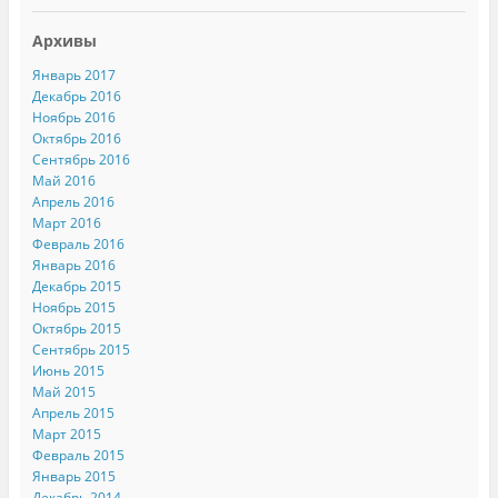
в
а
а
а
F
е
е
a
т
Архивы
т
c
с
с
e
я
я
b
в
Январь 2017
в
o
н
Декабрь 2016
н
o
о
о
k
в
Ноябрь 2016
в
.
о
о
(
м
Октябрь 2016
м
О
о
Сентябрь 2016
о
т
к
к
к
н
Май 2016
н
р
е
Апрель 2016
е
ы
)
)
в
Март 2016
а
Февраль 2016
е
т
Январь 2016
с
я
Декабрь 2015
в
Ноябрь 2015
н
о
Октябрь 2015
в
Сентябрь 2015
о
м
Июнь 2015
о
к
Май 2015
н
Апрель 2015
е
)
Март 2015
Февраль 2015
Январь 2015
Декабрь 2014